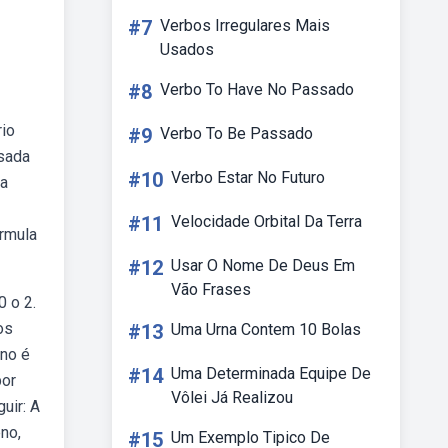
#7
Verbos Irregulares Mais
Usados
#8
Verbo To Have No Passado
rio
#9
Verbo To Be Passado
nsada
#10
Verbo Estar No Futuro
ba
#11
Velocidade Orbital Da Terra
órmula
#12
Usar O Nome De Deus Em
Vão Frases
 o 2.
os
#13
Uma Urna Contem 10 Bolas
ano é
#14
Uma Determinada Equipe De
por
Vôlei Já Realizou
uir: A
no,
#15
Um Exemplo Tipico De