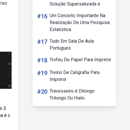
rias
Solução Supersaturada é
#16
Um Conceito Importante Na
Realização De Uma Pesquisa
Estatística
#17
Tudo Em Sala De Aula
Portugues
#18
Troféu De Papel Para Imprimir
#19
Treino De Caligrafia Para
Imprimir
#20
Travesseiro é Ditongo
Tritongo Ou Hiato
m 3
a é c