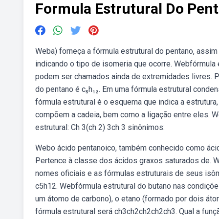
Formula Estrutural Do Pen
Weba) forneça a fórmula estrutural do pentano, assim
indicando o tipo de isomeria que ocorre. Webfórmula 
podem ser chamados ainda de extremidades livres. Pa
do pentano é c₅h₁₂. Em uma fórmula estrutural conde
fórmula estrutural é o esquema que indica a estrutur
compõem a cadeia, bem como a ligação entre eles. We
estrutural: Ch 3(ch 2) 3ch 3 sinônimos:
Webo ácido pentanoico, também conhecido como ácido v
Pertence à classe dos ácidos graxos saturados de. W
nomes oficiais e as fórmulas estruturais de seus is
c5h12. Webfórmula estrutural do butano nas condiçõe
um átomo de carbono), o etano (formado por dois át
fórmula estrutural será ch3ch2ch2ch2ch3. Qual a funçã