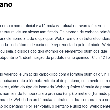
tano
 como o nome oficial e a fórmula estrutural de seus isômeros,
estrutural de um alcano ramificado. Os átomos de carbono primá
ra dar nome a todo e qualquer. Weba fórmula estrutural conde
nsada, cada átomo de carbono é representado pelo símbolo. We
a, ou seja, a disposição dos átomos de elementos químicos que
bpentano 1. identificação do produto nome químico : C 5h 12 f
alérico, é um ácido carboxílico com a fórmula química c 5 h 10
ebabaixo está a fórmula estrutural do pentano, juntamente com 
ômeros, além do tipo de isomeria. Webo químico fórmula de pent
s normais de temperatura e pressão (cntp), o metano (formado 
omos de. Webdadas as fórmulas estruturais dos compostos a seg
o do pentano? Por ser volátil, o pentano é utilizado. Webo pente