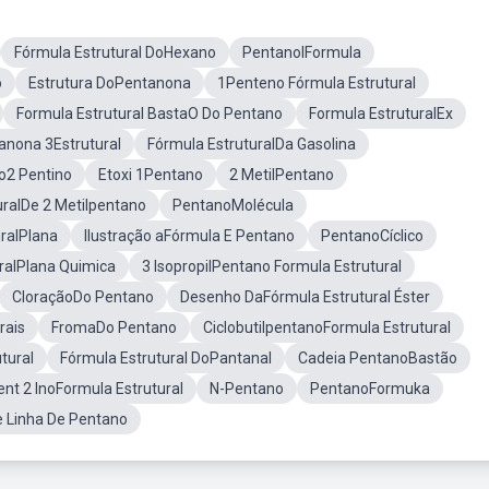
Fórmula Estrutural DoHexano
PentanolFormula
o
Estrutura DoPentanona
1Penteno Fórmula Estrutural
Formula Estrutural BastaO Do Pentano
Formula EstruturalEx
anona 3Estrutural
Fórmula EstruturalDa Gasolina
Do2 Pentino
Etoxi 1Pentano
2 MetilPentano
uralDe 2 Metilpentano
PentanoMolécula
ralPlana
Ilustração aFórmula E Pentano
PentanoCíclico
ralPlana Quimica
3 IsopropilPentano Formula Estrutural
CloraçãoDo Pentano
Desenho DaFórmula Estrutural Éster
rais
FromaDo Pentano
CiclobutilpentanoFormula Estrutural
tural
Fórmula Estrutural DoPantanal
Cadeia PentanoBastão
ent 2 InoFormula Estrutural
N-Pentano
PentanoFormuka
 Linha De Pentano