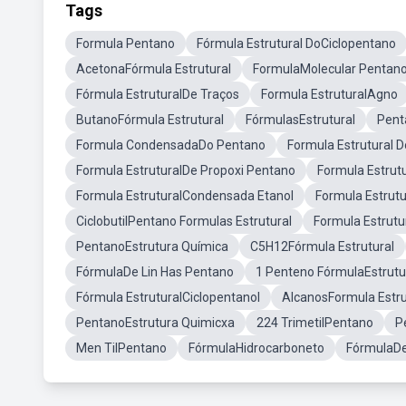
Tags
Formula Pentano
Fórmula Estrutural DoCiclopentano
AcetonaFórmula Estrutural
FormulaMolecular Pentan
Fórmula EstruturalDe Traços
Formula EstruturalAgno
ButanoFórmula Estrutural
FórmulasEstrutural
Pent
Formula CondensadaDo Pentano
Formula Estrutural 
Formula EstruturalDe Propoxi Pentano
Formula Estrut
Formula EstruturalCondensada Etanol
Formula Estrutu
CiclobutilPentano Formulas Estrutural
Formula Estrutu
PentanoEstrutura Química
C5H12Fórmula Estrutural
FórmulaDe Lin Has Pentano
1 Penteno FórmulaEstrutu
Fórmula EstruturalCiclopentanol
AlcanosFormula Estru
PentanoEstrutura Quimicxa
224 TrimetilPentano
P
Men TilPentano
FórmulaHidrocarboneto
FórmulaDe