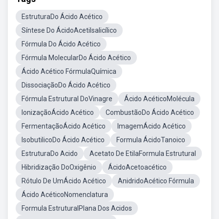
EstruturaDo Ácido Acético
Síntese Do ÁcidoAcetilsalicílico
Fórmula Do Ácido Acético
Fórmula MolecularDo Ácido Acético
Ácido Acético FórmulaQuímica
DissociaçãoDo Ácido Acético
Fórmula Estrutural DoVinagre
Ácido AcéticoMolécula
IonizaçãoÁcido Acético
CombustãoDo Ácido Acético
FermentaçãoÁcido Acético
ImagemÁcido Acético
IsobutilicoDo Ácido Acético
Formula ÁcidoTanoico
EstruturaDo Acido
Acetato De EtilaFormula Estrutural
Hibridização DoOxigênio
ÁcidoAcetoacético
Rótulo De UmÁcido Acético
AnidridoAcético Fórmula
Ácido AcéticoNomenclatura
Formula EstruturalPlana Dos Acidos