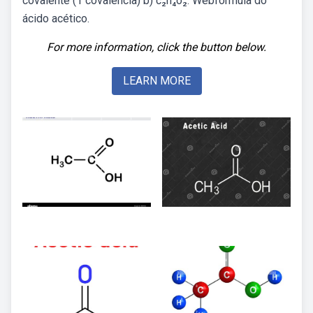
covalente (1 covalência) b) c₂h₄o₂. Webfórmula do
ácido acético.
For more information, click the button below.
LEARN MORE