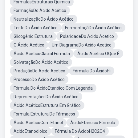
FormulasEstruturais Quimica
FormaçãoDo Ácido Acético
NeutralizaçãoDo Ácido Acético
TesteDo Ácido Acético
FermentaçãDo Ácido Acético
Glicogênio Estrutura
PolaridadeDo Acido Acético
O Ácido Acético
Um DiagramaDo Acido Acetico
Ácido AcéticoGlacial Fórmula
Ácido Acético OQue É
SolvataçãoDo Ácido Acético
ProduçãoDo Acido Acetico
Fórmula Do ÁcidoHi
ProcessoDo Ácido Acético
Fórmula Do ÁcidoEtanóico Com Legenda
RepresentaçõesDo Ácido Acético
Ácido AcéticoEstrutura Em Gráfico
Formula EstruturalDe Fármacos
Ácido AcéticoCom Etanol
ÁcidoEtanoico Fórmula
AcidoEtanodioico
Fórmula Do ÁcidoH2C2O4