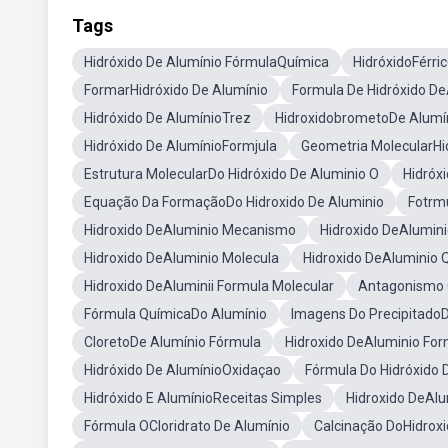
Tags
Hidróxido De Alumínio FórmulaQuímica
HidróxidoFérri
FormarHidróxido De Alumínio
Formula De Hidróxido De
Hidróxido De AlumínioTrez
HidroxidobrometoDe Alumí
Hidróxido De AlumínioFormjula
Geometria MolecularHi
Estrutura MolecularDo Hidróxido De Aluminio O
Hidróx
Equação Da FormaçãoDo Hidroxido De Aluminio
Fotrmu
Hidroxido DeAluminio Mecanismo
Hidroxido DeAlumin
Hidroxido DeAluminio Molecula
Hidroxido DeAluminio 
Hidroxido DeAluminii Formula Molecular
Antagonismo Q
Fórmula QuímicaDo Alumínio
Imagens Do PrecipitadoD
CloretoDe Alumínio Fórmula
Hidroxido DeAluminio For
Hidróxido De AlumínioOxidaçao
Fórmula Do Hidróxido D
Hidróxido E AlumínioReceitas Simples
Hidroxido DeAlu
Fórmula OCloridrato De Alumínio
Calcinação DoHidroxi