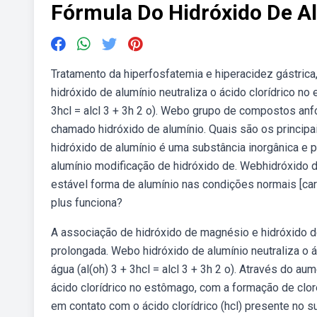
Fórmula Do Hidróxido De A
Tratamento da hiperfosfatemia e hiperacidez gástrica
hidróxido de alumínio neutraliza o ácido clorídrico n
3hcl = alcl 3 + 3h 2 o). Webo grupo de compostos anf
chamado hidróxido de alumínio. Quais são os princip
hidróxido de alumínio é uma substância inorgânica e 
alumínio modificação de hidróxido de. Webhidróxido d
estável forma de alumínio nas condições normais [car
plus funciona?
A associação de hidróxido de magnésio e hidróxido d
prolongada. Webo hidróxido de alumínio neutraliza o 
água (al(oh) 3 + 3hcl = alcl 3 + 3h 2 o). Através do a
ácido clorídrico no estômago, com a formação de cloret
em contato com o ácido clorídrico (hcl) presente no su