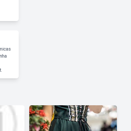
cnicas
inha
.