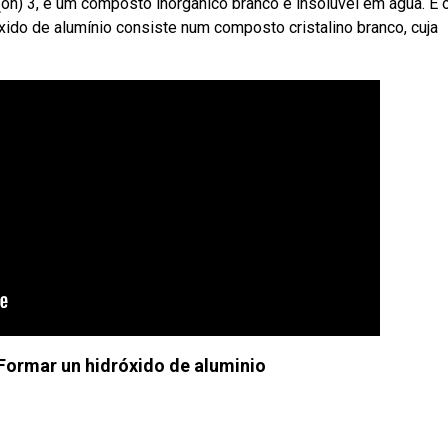
(oh) 3, é um composto inorgânico branco e insolúvel em água. É 
xido de alumínio consiste num composto cristalino branco, cuja
- Formar un hidróxido de aluminio