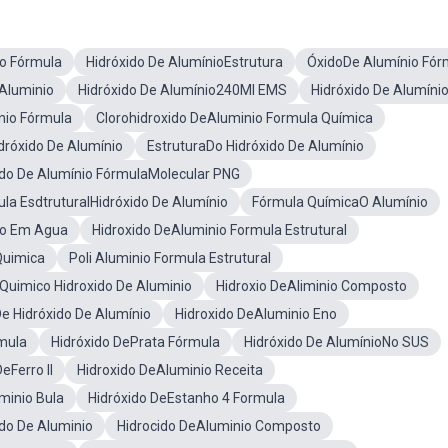
co Fórmula
Hidróxido De AlumínioEstrutura
ÓxidoDe Alumínio Fór
Aluminio
Hidróxido De Alumínio240Ml EMS
Hidróxido De Alumíni
nio Fórmula
Clorohidroxido DeAluminio Formula Química
dróxido De Alumínio
EstruturaDo Hidróxido De Alumínio
ido De Alumínio FórmulaMolecular PNG
la EsdtruturalHidróxido De Alumínio
Fórmula QuímicaO Alumínio
io Em Agua
Hidroxido DeAluminio Formula Estrutural
Quimica
Poli Aluminio Formula Estrutural
uimico Hidroxido De Aluminio
Hidroxio DeAliminio Composto
e Hidróxido De Alumínio
Hidroxido DeAluminio Eno
mula
Hidróxido DePrata Fórmula
Hidróxido De AlumínioNo SUS
eFerro II
Hidroxido DeAluminio Receita
minio Bula
Hidróxido DeEstanho 4 Formula
do De Aluminio
Hidrocido DeAluminio Composto