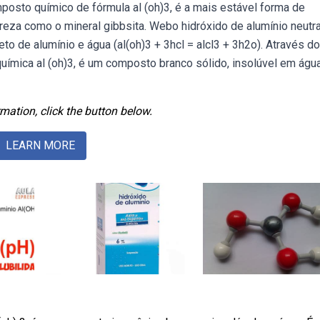
posto químico de fórmula al (oh)3, é a mais estável forma de
reza como o mineral gibbsita. Webo hidróxido de alumínio neutra
to de alumínio e água (al(oh)3 + 3hcl = alcl3 + 3h2o). Através do
uímica al (oh)3, é um composto branco sólido, insolúvel em águ
mation, click the button below.
LEARN MORE