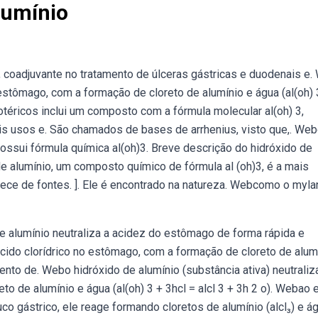
lumínio
, coadjuvante no tratamento de úlceras gástricas e duodenais e
o estômago, com a formação de cloreto de alumínio e água (al(oh) 
otéricos inclui um composto com a fórmula molecular al(oh) 3,
ais usos e. São chamados de bases de arrhenius, visto que,. We
possui fórmula química al(oh)3. Breve descrição do hidróxido de
e alumínio, um composto químico de fórmula al (oh)3, é a mais
ece de fontes. ]. Ele é encontrado na natureza. Webcomo o myla
e alumínio neutraliza a acidez do estômago de forma rápida e
ácido clorídrico no estômago, com a formação de cloreto de alum
umento de. Webo hidróxido de alumínio (substância ativa) neutraliz
o de alumínio e água (al(oh) 3 + 3hcl = alcl 3 + 3h 2 o). Webao e
co gástrico, ele reage formando cloretos de alumínio (alcl₃) e ág