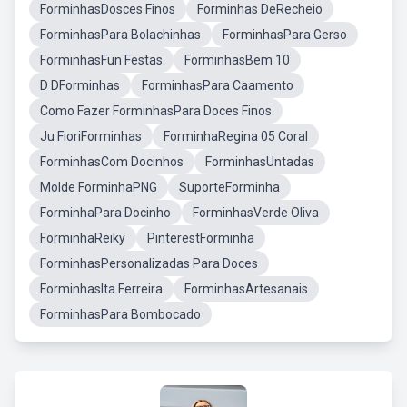
ForminhasDosces Finos
Forminhas DeRecheio
ForminhasPara Bolachinhas
ForminhasPara Gerso
ForminhasFun Festas
ForminhasBem 10
D DForminhas
ForminhasPara Caamento
Como Fazer ForminhasPara Doces Finos
Ju FioriForminhas
ForminhaRegina 05 Coral
ForminhasCom Docinhos
ForminhasUntadas
Molde ForminhaPNG
SuporteForminha
ForminhaPara Docinho
ForminhasVerde Oliva
ForminhaReiky
PinterestForminha
ForminhasPersonalizadas Para Doces
ForminhasIta Ferreira
ForminhasArtesanais
ForminhasPara Bombocado