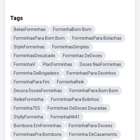
Tags
BelasForminhas
ForminhaBom Bom
ForminhasPara Bom Bom
ForminhasPara Bolachas
StyleForminhas
ForminhasSimples
ForminhasDesulcado
Forminhas DeDoces
ForminhaV
PlacForminhas
Doces NasForminhas
Forminha DeBrigadeiro
ForminhasPara Docinhos
ForminhaPara Fini
ForminhaReik
Decora DocesForminhas
ForminhaPara Bom Bom
ReikeForminha
ForminhasPara Bolinhos
Forminha755
Forminhas DeDoces Douradas
StyllyForminha
ForminhaH641
Bombons EmForminhas
ForminhaPara Docees
ForminhasPra Bombons
Forminha DeCasamento