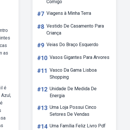
Comigo
#7
Viagens à Minha Terra
#8
Vestido De Casamento Para
ntro
Criança
intes
#9
Veias Do Braço Esquerdo
icas
m as
#10
Vasos Gigantes Para Arvores
#11
Vasco Da Gama Lisboa
Shopping
il é
#12
Unidade De Medida De
 Azul,
Energia
 é
#13
Uma Loja Possui Cinco
s
Setores De Vendas
ssa
as
#14
Uma Família Feliz Livro Pdf