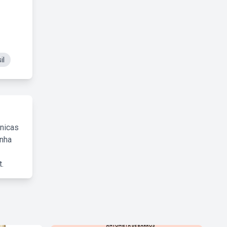
il
cnicas
inha
.