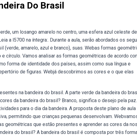
deira Do Brasil
erde, um losango amarelo no centro, uma esfera azul celeste de
eia a l5700 na íntegra:. Durante a aula, serão abordados os segu
il (verde, amarelo, azul e branco), suas. Webas formas geométr
go e círculo. Vamos analisar as formas geométricas de acordo co
omo forma de identidade dos países, assim como sua língua e
repertório de figuras. Webjá descobrimos as cores e o que elas
entes na bandeira do brasil. A parte verde da bandeira do bras
es da bandeira do brasil? Branco, significa o desejo pela paz.
ividades para o dia da bandeira. A proposta deste plano de aula
ucativa, permitindo que crianças pequenas desenvolvam. Webvamo
rmas geométricas que estão presentes e aprender as cores da no
deira do brasil? A bandeira do brasil é composta por três form