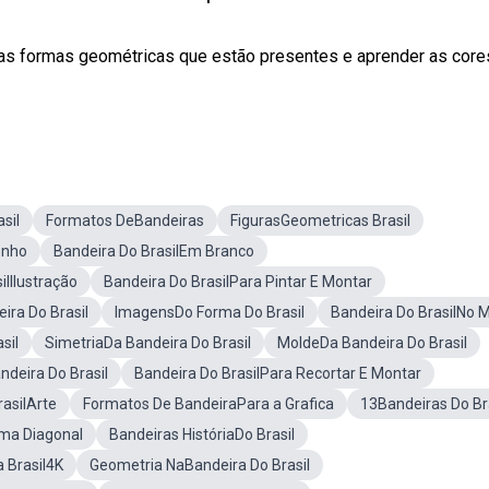
 as formas geométricas que estão presentes e aprender as core
sil
Formatos DeBandeiras
FigurasGeometricas Brasil
enho
Bandeira Do BrasilEm Branco
ilIlustração
Bandeira Do BrasilPara Pintar E Montar
ira Do Brasil
ImagensDo Forma Do Brasil
Bandeira Do BrasilNo 
sil
SimetriaDa Bandeira Do Brasil
MoldeDa Bandeira Do Brasil
ndeira Do Brasil
Bandeira Do BrasilPara Recortar E Montar
asilArte
Formatos De BandeiraPara a Grafica
13Bandeiras Do Br
rma Diagonal
Bandeiras HistóriaDo Brasil
 Brasil4K
Geometria NaBandeira Do Brasil