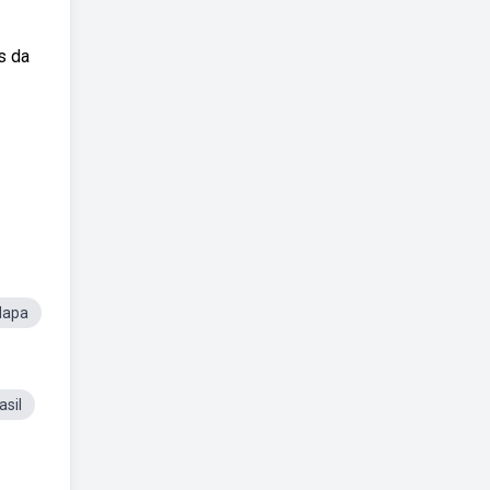
s da
Mapa
asil