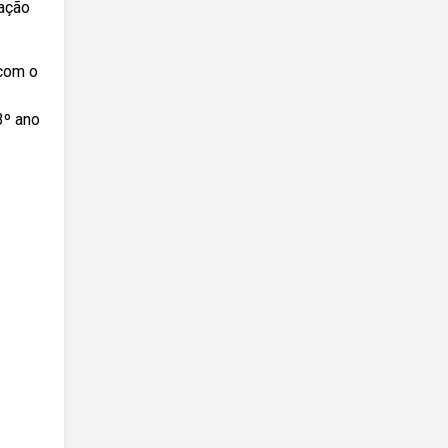
cação
 com o
3º ano