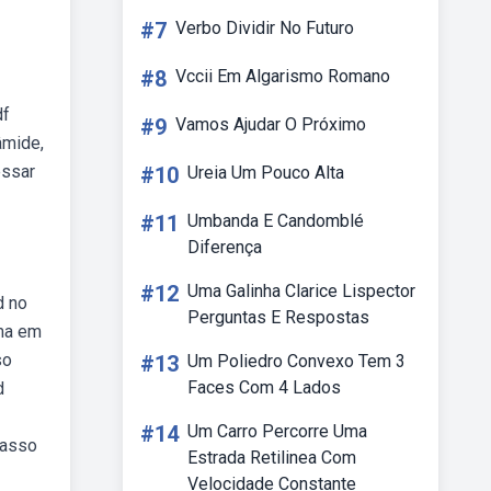
#7
Verbo Dividir No Futuro
#8
Vccii Em Algarismo Romano
df
#9
Vamos Ajudar O Próximo
âmide,
essar
#10
Ureia Um Pouco Alta
#11
Umbanda E Candomblé
Diferença
#12
Uma Galinha Clarice Lispector
d no
Perguntas E Respostas
ema em
so
#13
Um Poliedro Convexo Tem 3
Faces Com 4 Lados
d
#14
Um Carro Percorre Uma
passo
Estrada Retilinea Com
Velocidade Constante