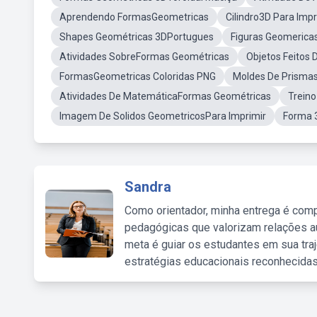
Aprendendo FormasGeometricas
Cilindro3D Para Impr
Shapes Geométricas 3DPortugues
Figuras Geomerica
Atividades SobreFormas Geométricas
Objetos Feitos
FormasGeometricas Coloridas PNG
Moldes De Prismas
Atividades De MatemáticaFormas Geométricas
Trein
Imagem De Solidos GeometricosPara Imprimir
Forma 
Sandra
Como orientador, minha entrega é comp
pedagógicas que valorizam relações au
meta é guiar os estudantes em sua traj
estratégias educacionais reconhecidas