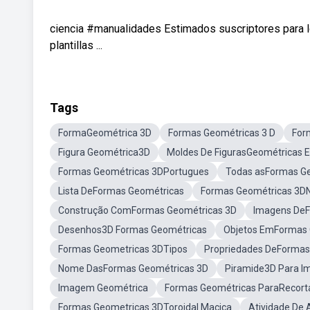
ciencia #manualidades Estimados suscriptores para los
plantillas ...
Tags
FormaGeométrica 3D
Formas Geométricas 3 D
For
Figura Geométrica3D
Moldes De FigurasGeométricas 
Formas Geométricas 3DPortugues
Todas asFormas G
Lista DeFormas Geométricas
Formas Geométricas 3
Construção ComFormas Geométricas 3D
Imagens DeF
Desenhos3D Formas Geométricas
Objetos EmFormas 
Formas Geometricas 3DTipos
Propriedades DeFormas
Nome DasFormas Geométricas 3D
Piramide3D Para Im
Imagem Geométrica
Formas Geométricas ParaRecort
Formas Geometricas 3DToroidal Maciça
Atividade De