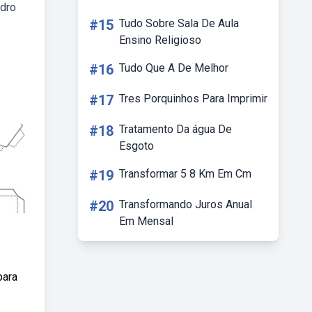
edro
#15
Tudo Sobre Sala De Aula
Ensino Religioso
#16
Tudo Que A De Melhor
#17
Tres Porquinhos Para Imprimir
#18
Tratamento Da água De
Esgoto
#19
Transformar 5 8 Km Em Cm
#20
Transformando Juros Anual
Em Mensal
para