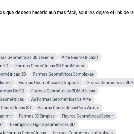
 que deseen hacerlo aun mas fácil, aquí les dejare el link de l
mas Geometricas 3DDesenho
Arte Geometrica3D
En 3D
Formas Geométricas 3D ParaMontar
eométricas 3D
Formas GeométricasComplexas
DNomes
Formas Geometricas3D Imprimir
Forma Geometricas 3D
ormas De 3D
Formas Geométricas 3DMetálicas
Geométricas
As Formas GeométricasNa Arte
 Geométricas 3D
Figuras GeometricasPara Armar
primir
Formas 3DSimples
Figuras GeométricasColorir
ar
Exemplos E FiguraGeométricas 3D
 ArteFormas Geométricas
Formas GeométricasInterativas