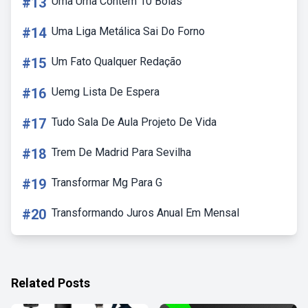
#13
Uma Urna Contem 10 Bolas
#14
Uma Liga Metálica Sai Do Forno
#15
Um Fato Qualquer Redação
#16
Uemg Lista De Espera
#17
Tudo Sala De Aula Projeto De Vida
#18
Trem De Madrid Para Sevilha
#19
Transformar Mg Para G
#20
Transformando Juros Anual Em Mensal
Related Posts