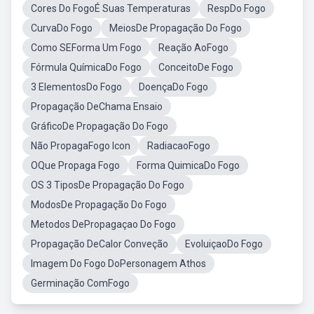
Cores Do FogoÉ Suas Temperaturas
RespDo Fogo
CurvaDo Fogo
MeiosDe Propagação Do Fogo
Como SEForma Um Fogo
Reação AoFogo
Fórmula QuímicaDo Fogo
ConceitoDe Fogo
3 ElementosDo Fogo
DoençaDo Fogo
Propagação DeChama Ensaio
GráficoDe Propagação Do Fogo
Não PropagaFogo Icon
RadiacaoFogo
OQue Propaga Fogo
Forma QuimicaDo Fogo
OS 3 TiposDe Propagação Do Fogo
ModosDe Propagação Do Fogo
Metodos DePropagaçao Do Fogo
Propagação DeCalor Conveção
EvoluiçaoDo Fogo
Imagem Do Fogo DoPersonagem Athos
Germinação ComFogo