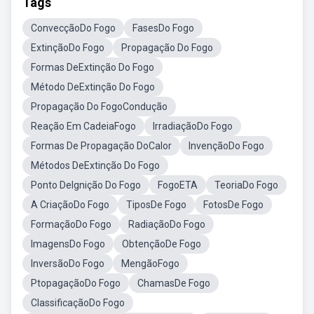
Tags
ConvecçãoDo Fogo
FasesDo Fogo
ExtinçãoDo Fogo
Propagação Do Fogo
Formas DeExtinção Do Fogo
Método DeExtinção Do Fogo
Propagação Do FogoCondução
Reação Em CadeiaFogo
IrradiaçãoDo Fogo
Formas De Propagação DoCalor
InvençãoDo Fogo
Métodos DeExtinção Do Fogo
Ponto DeIgnição Do Fogo
FogoETA
TeoriaDo Fogo
A CriaçãoDo Fogo
TiposDe Fogo
FotosDe Fogo
FormaçãoDo Fogo
RadiaçãoDo Fogo
ImagensDo Fogo
ObtençãoDe Fogo
InversãoDo Fogo
MengãoFogo
PtopagaçãoDo Fogo
ChamasDe Fogo
ClassificaçãoDo Fogo