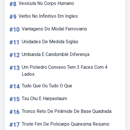
#8
Vesícula No Corpo Humano
#9
Verbo No Infinitivo Em Ingles
#10
Vantagens Do Modal Ferroviario
#11
Unidades De Medida Siglas
#12
Umbanda E Candomblé Diferença
#13
Um Poliedro Convexo Tem 3 Faces Com 4
Lados
#14
Tudo Que Ou Tudo O Que
#15
Tsu Chu E Harpastaum
#16
Tronco Reto De Pirâmide De Base Quadrada.
#17
Triste Fim De Policarpo Quaresma Resumo