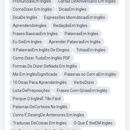
PronúnciasEm Inglês
Cartão DeAniversário Em Inglês
ComoDizer Em Inglês
DicasEm Ingles
DicaDe Inglês
Expressões IdiomáticasEm Inglês
AprendendoIngles
RedaçãoEm Ingles
Frases BasicasEm Ingles
PalavrasEm Ingles
Eu SeiEm Ingles
Aprender PalavrasEm Inglês
9 PalavrasEm Inglês De Elogios
TchauEm Ingles
Como Dizer TudoEm Inglês PDF
Formas De Dizer DeNada Em Inglês
Me Em InglêsSignificado
Palavras so Com aEm Inglês
10 Dicas Para AprenderInglês
VerboDizer
Lista DePreposições
Frases Com GíriasEm Inglês
Porque O InglêsÉ Tão Fácil
Palavras DeCortesia No Inglês
Como É DesingDe Anteriores Em Ingles
Traducao DeCoisas Em Ingles
O Que É theEM Ingles