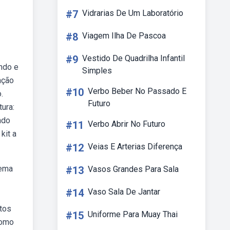
#7
Vidrarias De Um Laboratório
#8
Viagem Ilha De Pascoa
#9
Vestido De Quadrilha Infantil
ndo e
Simples
ação
#10
Verbo Beber No Passado E
.
Futuro
ura:
ndo
#11
Verbo Abrir No Futuro
kit a
#12
Veias E Arterias Diferença
rema
#13
Vasos Grandes Para Sala
#14
Vaso Sala De Jantar
itos
#15
Uniforme Para Muay Thai
como