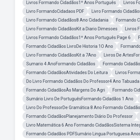
Livros Formando Cidadãos1º Anos Português
Livros 
Livro FormandoCidadaos PDF
Livro Formando Cidadão
Livro Formando Cidadãos8 Ano Cidadania
Formando C
Livro Formando CidadãosKit a Diario Dimesoes
Livros
Livros Formando Cidadãos1º Anos Português Page 6
Formando Cidadãos LivroDe Historia 1O Ano
Formando
Livro Formando CidadãosKit a 7Ano
Livros De ArtesF
Sumario 4 AnoFormando Cidadãos
Formando Cidadão
Formando CidadãosAtividades Do Leitura
Livros Form
Do Livro Formando Cidadãos Do Professor4 Ano Tabuada
Formando CidadãosÀs Margens Do Agri
Formando Cid
Sumário Livro De PortuguêsFormando Cidadãos 1 Ano
Livro Do ProfessorDe Gramática 8 Ano Formando Cidadã
Formando CidadãosPlanejamento Diário Do Professor
Livro Matemática 6 Ano Formando CidadãosSistema Inte
Formando Cidadãos PDFSumário Lingua Portuguesa Anos 