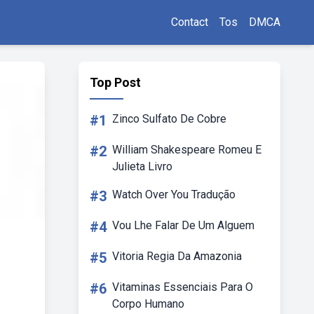
Contact
Tos
DMCA
Top Post
#1
Zinco Sulfato De Cobre
#2
William Shakespeare Romeu E
Julieta Livro
#3
Watch Over You Tradução
#4
Vou Lhe Falar De Um Alguem
#5
Vitoria Regia Da Amazonia
#6
Vitaminas Essenciais Para O
Corpo Humano