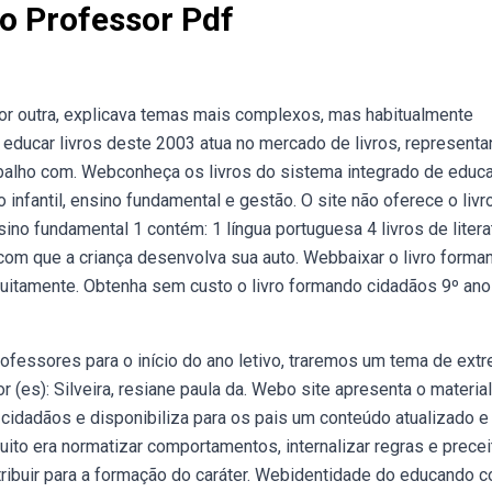
o Professor Pdf
por outra, explicava temas mais complexos, mas habitualmente
educar livros deste 2003 atua no mercado de livros, representa
abalho com. Webconheça os livros do sistema integrado de educ
fantil, ensino fundamental e gestão. O site não oferece o livro
no fundamental 1 contém: 1 língua portuguesa 4 livros de literat
com que a criança desenvolva sua auto. Webbaixar o livro forma
tuitamente. Obtenha sem custo o livro formando cidadãos 9º ano 
essores para o início do ano letivo, traremos um tema de ext
or (es): Silveira, resiane paula da. Webo site apresenta o material
cidadãos e disponibiliza para os pais um conteúdo atualizado e
uito era normatizar comportamentos, internalizar regras e prece
ribuir para a formação do caráter. Webidentidade do educando 