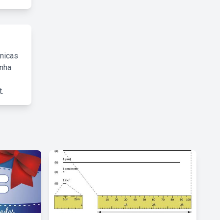
cnicas
inha
.