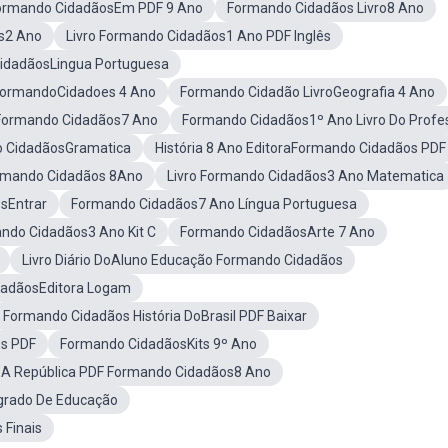
Formando CidadãosEm PDF 9 Ano
Formando Cidadãos Livro8 Ano
s2 Ano
Livro Formando Cidadãos1 Ano PDF Inglês
idadãosLingua Portuguesa
 FormandoCidadoes 4 Ano
Formando Cidadão LivroGeografia 4 Ano
Formando Cidadãos7 Ano
Formando Cidadãos1º Ano Livro Do Profe
 CidadãosGramatica
História 8 Ano EditoraFormando Cidadãos PDF
ormando Cidadãos 8Ano
Livro Formando Cidadãos3 Ano Matematica
sEntrar
Formando Cidadãos7 Ano Língua Portuguesa
ando Cidadãos3 Ano Kit C
Formando CidadãosArte 7 Ano
Livro Diário DoAluno Educação Formando Cidadãos
adãosEditora Logam
Formando Cidadãos História DoBrasil PDF Baixar
os PDF
Formando CidadãosKits 9º Ano
A República PDF Formando Cidadãos8 Ano
grado De Educação
Finais