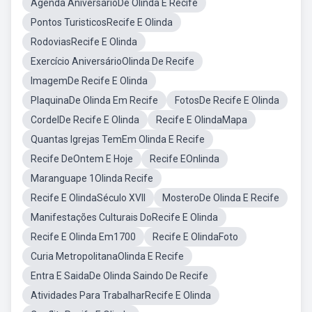
Agenda AniversárioDe Olinda E Recife
Pontos TuristicosRecife E Olinda
RodoviasRecife E Olinda
Exercício AniversárioOlinda De Recife
ImagemDe Recife E Olinda
PlaquinaDe Olinda Em Recife
FotosDe Recife E Olinda
CordelDe Recife E Olinda
Recife E OlindaMapa
Quantas Igrejas TemEm Olinda E Recife
Recife DeOntem E Hoje
Recife EOnlinda
Maranguape 1Olinda Recife
Recife E OlindaSéculo XVII
MosteroDe Olinda E Recife
Manifestações Culturais DoRecife E Olinda
Recife E Olinda Em1700
Recife E OlindaFoto
Curia MetropolitanaOlinda E Recife
Entra E SaidaDe Olinda Saindo De Recife
Atividades Para TrabalharRecife E Olinda