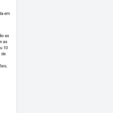
ada em
ão as
om as
ou 10
s de
ões,