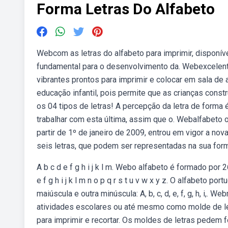
Forma Letras Do Alfabeto
Webcom as letras do alfabeto para imprimir, disponív
fundamental para o desenvolvimento da. Webexcelent
vibrantes prontos para imprimir e colocar em sala de
educação infantil, pois permite que as crianças cons
os 04 tipos de letras! A percepção da letra de forma é
trabalhar com esta última, assim que o. Webalfabeto o
partir de 1º de janeiro de 2009, entrou em vigor a no
seis letras, que podem ser representadas na sua for
A b c d e f g h i j k l m. Webo alfabeto é formado por 26 l
e f g h i j k l m n o p q r s t u v w x y z. O alfabeto
maiúscula e outra minúscula: A, b, c, d, e, f, g, h, i,.
atividades escolares ou até mesmo como molde de le
para imprimir e recortar. Os moldes de letras pedem 