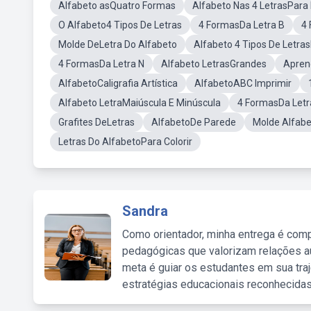
Alfabeto asQuatro Formas
Alfabeto Nas 4 LetrasPara 
O Alfabeto4 Tipos De Letras
4 FormasDa Letra B
4 
Molde DeLetra Do Alfabeto
Alfabeto 4 Tipos De Letras
4 FormasDa Letra N
Alfabeto LetrasGrandes
Apren
AlfabetoCaligrafia Artística
AlfabetoABC Imprimir
Alfabeto LetraMaiúscula E Minúscula
4 FormasDa Letr
Grafites DeLetras
AlfabetoDe Parede
Molde Alfab
Letras Do AlfabetoPara Colorir
Sandra
Como orientador, minha entrega é comp
pedagógicas que valorizam relações au
meta é guiar os estudantes em sua traj
estratégias educacionais reconhecidas