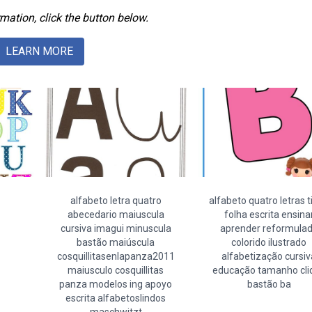
mation, click the button below.
LEARN MORE
alfabeto letra quatro
alfabeto quatro letras t
abecedario maiuscula
folha escrita ensina
cursiva imagui minuscula
aprender reformula
bastão maiúscula
colorido ilustrado
cosquillitasenlapanza2011
alfabetização cursiv
maiusculo cosquillitas
educação tamanho cli
panza modelos ing apoyo
bastão ba
escrita alfabetoslindos