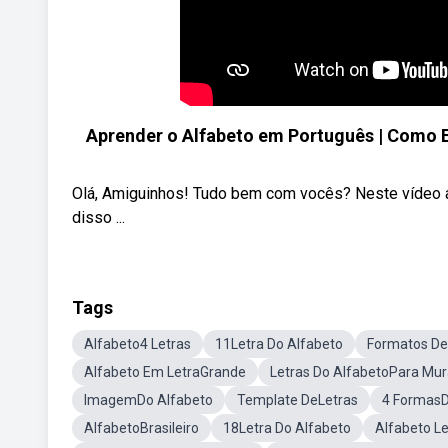
Aprender o Alfabeto em Português | Como En
Olá, Amiguinhos! Tudo bem com vocês? Neste vídeo a
disso ...
Tags
Alfabeto4 Letras
11Letra Do Alfabeto
Formatos De
Alfabeto Em LetraGrande
Letras Do AlfabetoPara Mur
ImagemDo Alfabeto
Template DeLetras
4 FormasD
AlfabetoBrasileiro
18Letra Do Alfabeto
Alfabeto L