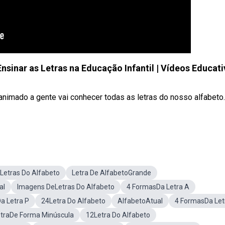
sinar as Letras na Educação Infantil | Vídeos Educat
nimado a gente vai conhecer todas as letras do nosso alfabeto
Letras Do Alfabeto
Letra De AlfabetoGrande
al
Imagens DeLetras Do Alfabeto
4 FormasDa Letra A
a Letra P
24Letra Do Alfabeto
AlfabetoAtual
4 FormasDa Let
etraDe Forma Minúscula
12Letra Do Alfabeto