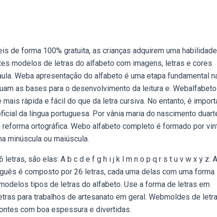
eis de forma 100% gratuita, as crianças adquirem uma habilidade
es modelos de letras do alfabeto com imagens, letras e cores
 aula. Weba apresentação do alfabeto é uma etapa fundamental n
truam as bases para o desenvolvimento da leitura e. Webalfabet
 mais rápida e fácil do que da letra cursiva. No entanto, é import
ficial da língua portuguesa. Por vânia maria do nascimento duart
va reforma ortográfica. Webo alfabeto completo é formado por vin
ma minúscula ou maiúscula.
etras, são elas: A b c d e f g h i j k l m n o p q r s t u v w x y z. 
 português é composto por 26 letras, cada uma delas com uma forma
 Webmodelos tipos de letras do alfabeto. Use a forma de letras em
tras para trabalhos de artesanato em geral. Webmoldes de letr
fontes com boa espessura e divertidas.