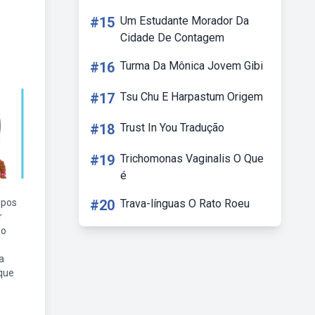
#15
Um Estudante Morador Da
Cidade De Contagem
#16
Turma Da Mônica Jovem Gibi
#17
Tsu Chu E Harpastum Origem
#18
Trust In You Tradução
#19
Trichomonas Vaginalis O Que
é
ipos
#20
Trava-línguas O Rato Roeu
r
do
a
que