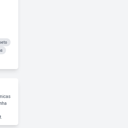
beto
as
cnicas
inha
.