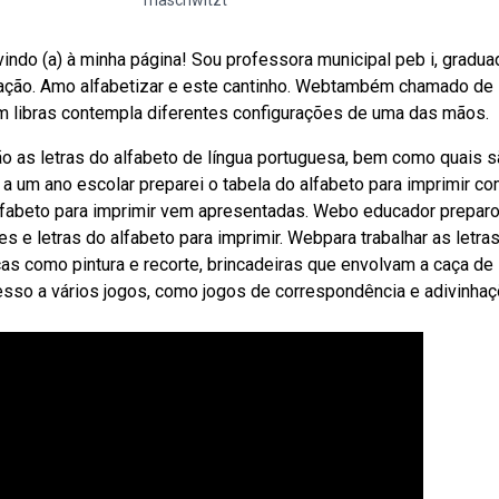
maschwitzt
ndo (a) à minha página! Sou professora municipal peb i, gradu
ação. Amo alfabetizar e este cantinho. Webtambém chamado de
 em libras contempla diferentes configurações de uma das mãos.
o as letras do alfabeto de língua portuguesa, bem como quais s
 a um ano escolar preparei o tabela do alfabeto para imprimir c
alfabeto para imprimir vem apresentadas. Webo educador prepar
 e letras do alfabeto para imprimir. Webpara trabalhar as letra
ticas como pintura e recorte, brincadeiras que envolvam a caça de
acesso a vários jogos, como jogos de correspondência e adivinhaç