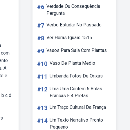
#6
Verdade Ou Consequência
Pergunta
#7
Verbo Estudar No Passado
#8
Ver Horas Iguais 1515
a
#9
Vasos Para Sala Com Plantas
o com
ante
#10
Vaso De Planta Medio
e. A
te e
#11
Umbanda Fotos De Orixas
#12
Uma Urna Contem 6 Bolas
A b c d
Brancas E 4 Pretas
#13
Um Traço Cultural Da França
as
#14
Um Texto Narrativo Pronto
Pequeno