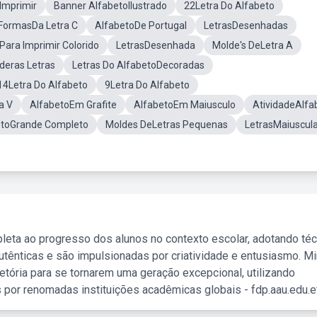
Imprimir
Banner AlfabetoIlustrado
22Letra Do Alfabeto
FormasDa Letra C
AlfabetoDe Portugal
LetrasDesenhadas
Para Imprimir Colorido
LetrasDesenhada
Molde's DeLetra A
deras Letras
Letras Do AlfabetoDecoradas
14Letra Do Alfabeto
9Letra Do Alfabeto
a V
AlfabetoEm Grafite
AlfabetoEm Maiusculo
AtividadeAlfa
etoGrande Completo
Moldes DeLetras Pequenas
LetrasMaiuscul
leta ao progresso dos alunos no contexto escolar, adotando té
tênticas e são impulsionadas por criatividade e entusiasmo. M
etória para se tornarem uma geração excepcional, utilizando
 por renomadas instituições acadêmicas globais - fdp.aau.edu.et