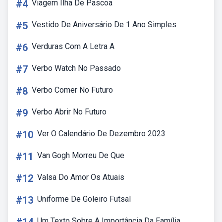
#4
Viagem Ilha De Pascoa
#5
Vestido De Aniversário De 1 Ano Simples
#6
Verduras Com A Letra A
#7
Verbo Watch No Passado
#8
Verbo Comer No Futuro
#9
Verbo Abrir No Futuro
#10
Ver O Calendário De Dezembro 2023
#11
Van Gogh Morreu De Que
#12
Valsa Do Amor Os Atuais
#13
Uniforme De Goleiro Futsal
Um Texto Sobre A Importância Da Família