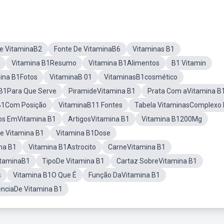
e VitaminaB2
Fonte De VitaminaB6
Vitaminas B1
Vitamina B1Resumo
Vitamina B1Alimentos
B1 Vitamin
ina B1Fotos
VitaminaB 01
VitaminasB1cosmético
 B1Para Que Serve
PiramideVitamina B1
Prata Com aVitamina B
B1Com Posição
VitaminaB11 Fontes
Tabela VitaminasComplexo 
os EmVitamina B1
ArtigosVitamina B1
Vitamina B1200Mg
De Vitamina B1
Vitamina B1Dose
na B1
Vitamina B1Astrocito
CarneVitamina B1
itaminaB1
TipoDe Vitamina B1
Cartaz SobreVitamina B1
s
Vitamina B1O Que É
Função DaVitamina B1
nciaDe Vitamina B1