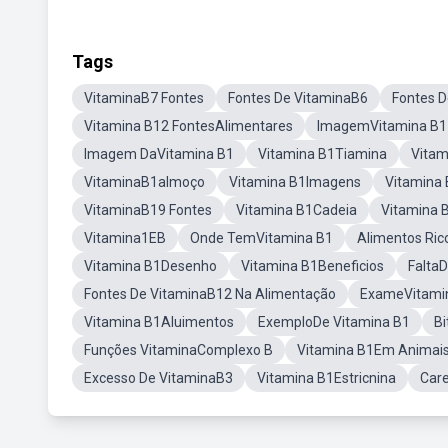
Tags
VitaminaB7 Fontes
Fontes De VitaminaB6
Fontes D
Vitamina B12 FontesAlimentares
ImagemVitamina B1
Imagem DaVitamina B1
Vitamina B1Tiamina
Vitam
VitaminaB1almoço
Vitamina B1Imagens
Vitamina
VitaminaB19 Fontes
Vitamina B1Cadeia
Vitamina 
Vitamina1EB
Onde TemVitamina B1
Alimentos Ric
Vitamina B1Desenho
Vitamina B1Beneficios
Falta
Fontes De VitaminaB12 Na Alimentação
ExameVitami
Vitamina B1Aluimentos
ExemploDe Vitamina B1
B
Funções VitaminaComplexo B
Vitamina B1Em Animai
Excesso De VitaminaB3
Vitamina B1Estricnina
Care