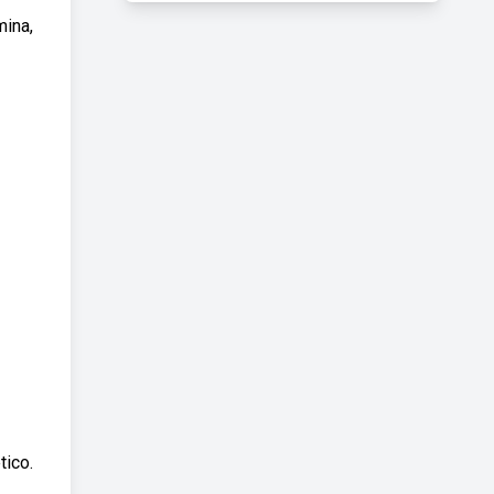
mina,
tico.