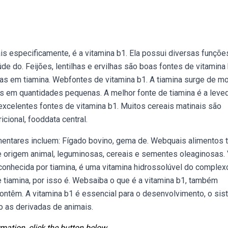
s especificamente, é a vitamina b1. Ela possui diversas funçõe
 do. Feijões, lentilhas e ervilhas são boas fontes de vitamina 
as em tiamina. Webfontes de vitamina b1. A tiamina surge de m
s em quantidades pequenas. A melhor fonte de tiamina é a leved
 excelentes fontes de vitamina b1. Muitos cereais matinais são
icional, fooddata central.
imentares incluem: Fígado bovino, gema de. Webquais alimentos
e origem animal, leguminosas, cereais e sementes oleaginosas. 
conhecida por tiamina, é uma vitamina hidrossolúvel do complex
iamina, por isso é. Websaiba o que é a vitamina b1, também
contêm. A vitamina b1 é essencial para o desenvolvimento, o si
o as derivadas de animais.
mation, click the button below.