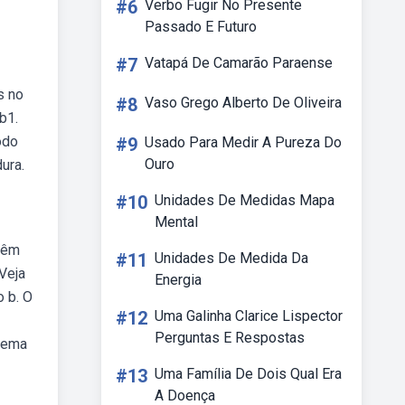
#6
Verbo Fugir No Presente
Passado E Futuro
#7
Vatapá De Camarão Paraense
s no
#8
Vaso Grego Alberto De Oliveira
b1.
odo
#9
Usado Para Medir A Pureza Do
Ouro
ura.
#10
Unidades De Medidas Mapa
Mental
 têm
#11
Unidades De Medida Da
Veja
Energia
o b. O
#12
Uma Galinha Clarice Lispector
Perguntas E Respostas
stema
#13
Uma Família De Dois Qual Era
A Doença