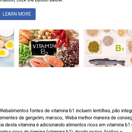
LEARN MORE
ebalimentos fontes de vitamina b1 incluem lentilhas, pão integr
sementes de gergelim, marisco,. Weba melhor maneira de conseg
ia desta vitamina é adicionando alimentos ricos em vitamina b1
ntos ricos de tiamina (vitamina b1), desde nozes, feijões e