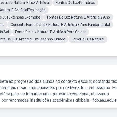
rovaLuz Natural E Luz Artificial
Fontes De LuzPrimárias
atural E ArtificialExplicação
De LuzExtensas Exemplos
Fontes De Luz Natural E Artificial2 Ano
ens
Conceito Fonte De Luz Natural E Artificial3 Ano Fundamental
ialSol
Fonte De Luz Natural E ArtificialPara Colorir
te De Luz Artificial EmDesenho Cidade
FeixeDe Luz Natural
leta ao progresso dos alunos no contexto escolar, adotando té
tênticas e são impulsionadas por criatividade e entusiasmo. M
etória para se tornarem uma geração excepcional, utilizando
 por renomadas instituições acadêmicas globais - fdp.aau.edu.et