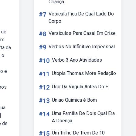
Criança
#7
Vesicula Fica De Qual Lado Do
Corpo
 de
#8
Versiculos Para Casal Em Crise
ers
#9
Verbos No Infinitivo Impessoal
rta da
 o.
#10
Verbo 3 Ano Atividades
to e
#11
Utopia Thomas More Redação
#12
Uso Da Vírgula Antes Do E
ipos
#13
Uniao Quimica é Bom
gua
#14
Uma Família De Dois Qual Era
]
A Doença
o de
#15
Um Trilho De Trem De 10