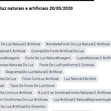
uz naturais e artificiais 20/05/2020
 De Luz Natural E Artificial
AtividadeFonte De Luz Natural E Artificial
ural E Artificial
ExemploDe Fonte Artificial De Luz
aturalImagens
Fonte De Luz NaturalImagem
LuzesNaturais E Artifi
ontes Naturais De Luz
Fonte De LuzPuntiforme E Extensa
DiagramasDe Luz Natural E Artificial
tes De Luz
Fotos ComLuz Artificial
Luz Natural EArtificil
ial
Tipos De Fonte De LuzVisivel
fia ComLuz Artificial
A Luz E as SombrasFontes Naturais E Artificiai
m ComFontes De Luz Artificias
Luz Artificial E NaturalRepresentaçã
e Luz Artificial Em Desenho