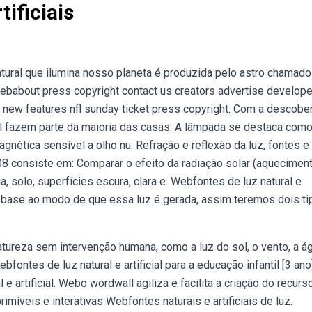
ificiais
natural que ilumina nosso planeta é produzida pelo astro chamado
Webabout press copyright contact us creators advertise develop
 new features nfl sunday ticket press copyright. Com a descobe
ial fazem parte da maioria das casas. A lâmpada se destaca como
gnética sensível a olho nu. Refração e reflexão da luz, fontes e
8 consiste em: Comparar o efeito da radiação solar (aquecimen
a, solo, superfícies escura, clara e. Webfontes de luz natural e
o base ao modo de que essa luz é gerada, assim teremos dois t
tureza sem intervenção humana, como a luz do sol, o vento, a á
ontes de luz natural e artificial para a educação infantil [3 ano
e artificial. Webo wordwall agiliza e facilita a criação do recurs
míveis e interativas Webfontes naturais e artificiais de luz.