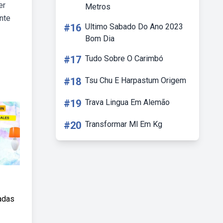
er
Metros
onte
#16
Ultimo Sabado Do Ano 2023
Bom Dia
#17
Tudo Sobre O Carimbó
#18
Tsu Chu E Harpastum Origem
#19
Trava Lingua Em Alemão
#20
Transformar Ml Em Kg
padas