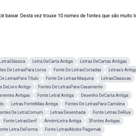
ê baixar. Desta vez trouxe 10 nomes de fontes que são muito l
LetraClássica
Letra DeCarta Antiga
Letras DeCartas Antigas
tes De LetrasPara Livros
Fonte De LetrasCortadas
Letras's Antig
De LetrasPara Título
Fonte De Letraa Maquina
LetrasClassicas
s DeLivro Antigo
Fontes De LetrasPara Casamento
erentes Antigas
Fonte LetraI Antiga
Desenho DeCarta Antiga
do
Letras FonteMais Antiga
Fontes De LetrasPara Cartolina
ontes De LetraComum
Letraa Desenhada
Fonte Letras DeRua
Fonte LetrasSerif
AmémLetra Antiga
3Fontes Antigas
onte Letra DeForma
Fonte LetrasAbobe Pagemak