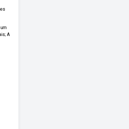
tes
é um
is; A