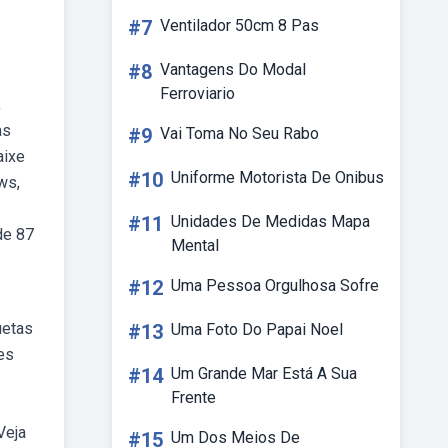
#7
Ventilador 50cm 8 Pas
#8
Vantagens Do Modal
Ferroviario
,
as
#9
Vai Toma No Seu Rabo
aixe
#10
Uniforme Motorista De Onibus
ws,
#11
Unidades De Medidas Mapa
de 87
Mental
#12
Uma Pessoa Orgulhosa Sofre
uetas
#13
Uma Foto Do Papai Noel
es
#14
Um Grande Mar Está A Sua
Frente
Veja
#15
Um Dos Meios De