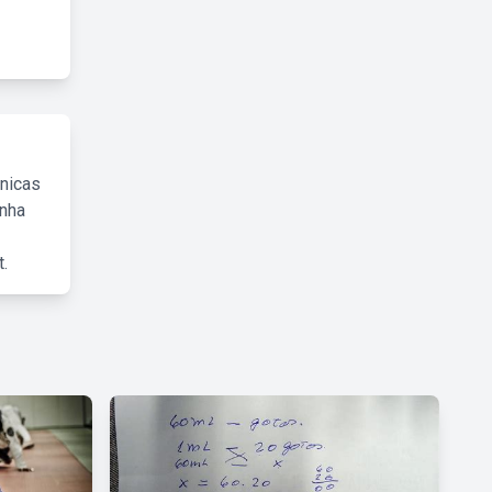
cnicas
inha
.