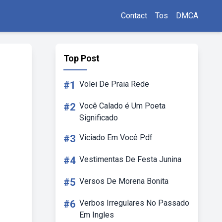
Contact
Tos
DMCA
Top Post
#1
Volei De Praia Rede
#2
Você Calado é Um Poeta
Significado
#3
Viciado Em Você Pdf
#4
Vestimentas De Festa Junina
#5
Versos De Morena Bonita
#6
Verbos Irregulares No Passado
Em Ingles