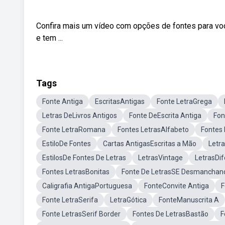
Confira mais um vídeo com opções de fontes para voc
e tem ...
Tags
Fonte Antiga
EscritasAntigas
Fonte LetraGrega
Letras DeLivros Antigos
Fonte DeEscrita Antiga
Fon
Fonte LetraRomana
Fontes LetrasAlfabeto
Fontes 
EstiloDe Fontes
Cartas AntigasEscritas a Mão
Letra
EstilosDe Fontes De Letras
LetrasVintage
LetrasDif
Fontes LetrasBonitas
Fonte De LetrasSE Desmanchan
Caligrafia AntigaPortuguesa
FonteConvite Antiga
F
Fonte LetraSerifa
LetraGótica
FonteManuscrita A
Fonte LetrasSerif Border
Fontes De LetrasBastão
F