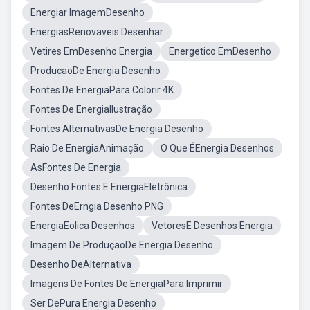
Energiar ImagemDesenho
EnergiasRenovaveis Desenhar
Vetires EmDesenho Energia
Energetico EmDesenho
ProducaoDe Energia Desenho
Fontes De EnergiaPara Colorir 4K
Fontes De EnergiaIlustração
Fontes AlternativasDe Energia Desenho
Raio De EnergiaAnimação
O Que ÉEnergia Desenhos
AsFontes De Energia
Desenho Fontes E EnergiaEletrônica
Fontes DeErngia Desenho PNG
EnergiaEolica Desenhos
VetoresE Desenhos Energia
Imagem De ProduçaoDe Energia Desenho
Desenho DeAlternativa
Imagens De Fontes De EnergiaPara Imprimir
Ser DePura Energia Desenho