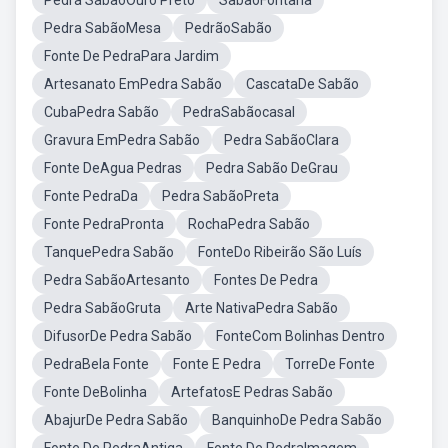
Pedra SabãoOuro Preto
SabãoFontana
Pedra SabãoMesa
PedrãoSabão
Fonte De PedraPara Jardim
Artesanato EmPedra Sabão
CascataDe Sabão
CubaPedra Sabão
PedraSabãocasal
Gravura EmPedra Sabão
Pedra SabãoClara
Fonte DeAgua Pedras
Pedra Sabão DeGrau
Fonte PedraDa
Pedra SabãoPreta
Fonte PedraPronta
RochaPedra Sabão
TanquePedra Sabão
FonteDo Ribeirão São Luís
Pedra SabãoArtesanto
Fontes De Pedra
Pedra SabãoGruta
Arte NativaPedra Sabão
DifusorDe Pedra Sabão
FonteCom Bolinhas Dentro
PedraBela Fonte
Fonte E Pedra
TorreDe Fonte
Fonte DeBolinha
ArtefatosE Pedras Sabão
AbajurDe Pedra Sabão
BanquinhoDe Pedra Sabão