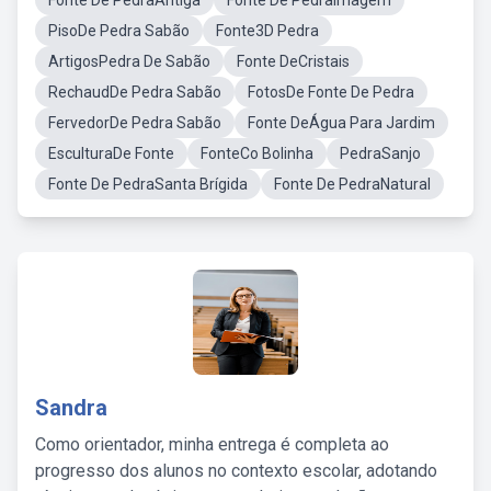
Fonte De PedraAntiga
Fonte De PedraImagem
PisoDe Pedra Sabão
Fonte3D Pedra
ArtigosPedra De Sabão
Fonte DeCristais
RechaudDe Pedra Sabão
FotosDe Fonte De Pedra
FervedorDe Pedra Sabão
Fonte DeÁgua Para Jardim
EsculturaDe Fonte
FonteCo Bolinha
PedraSanjo
Fonte De PedraSanta Brígida
Fonte De PedraNatural
Sandra
Como orientador, minha entrega é completa ao
progresso dos alunos no contexto escolar, adotando