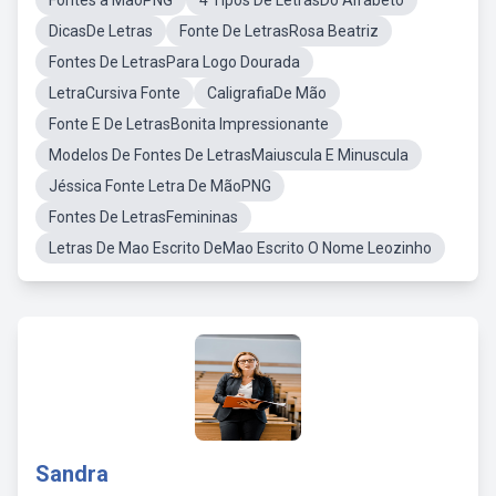
Fontes a MãoPNG
4 Tipos De LetrasDo Alfabeto
DicasDe Letras
Fonte De LetrasRosa Beatriz
Fontes De LetrasPara Logo Dourada
LetraCursiva Fonte
CaligrafiaDe Mão
Fonte E De LetrasBonita Impressionante
Modelos De Fontes De LetrasMaiuscula E Minuscula
Jéssica Fonte Letra De MãoPNG
Fontes De LetrasFemininas
Letras De Mao Escrito DeMao Escrito O Nome Leozinho
Sandra