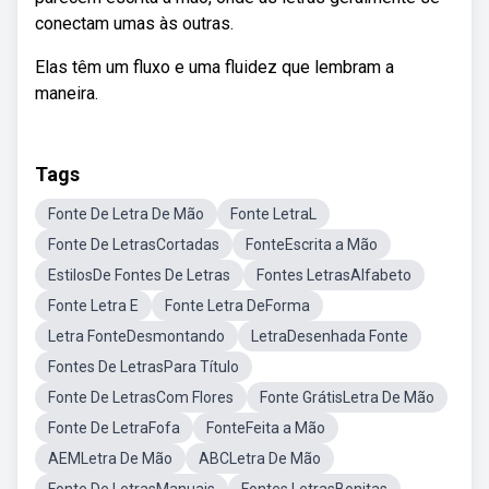
conectam umas às outras.
Elas têm um fluxo e uma fluidez que lembram a
maneira.
Tags
Fonte De Letra De Mão
Fonte LetraL
Fonte De LetrasCortadas
FonteEscrita a Mão
EstilosDe Fontes De Letras
Fontes LetrasAlfabeto
Fonte Letra E
Fonte Letra DeForma
Letra FonteDesmontando
LetraDesenhada Fonte
Fontes De LetrasPara Título
Fonte De LetrasCom Flores
Fonte GrátisLetra De Mão
Fonte De LetraFofa
FonteFeita a Mão
AEMLetra De Mão
ABCLetra De Mão