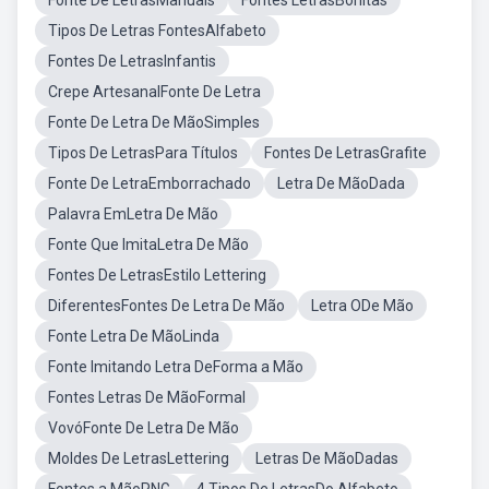
Fonte De LetrasManuais
Fontes LetrasBonitas
Tipos De Letras FontesAlfabeto
Fontes De LetrasInfantis
Crepe ArtesanalFonte De Letra
Fonte De Letra De MãoSimples
Tipos De LetrasPara Títulos
Fontes De LetrasGrafite
Fonte De LetraEmborrachado
Letra De MãoDada
Palavra EmLetra De Mão
Fonte Que ImitaLetra De Mão
Fontes De LetrasEstilo Lettering
DiferentesFontes De Letra De Mão
Letra ODe Mão
Fonte Letra De MãoLinda
Fonte Imitando Letra DeForma a Mão
Fontes Letras De MãoFormal
VovóFonte De Letra De Mão
Moldes De LetrasLettering
Letras De MãoDadas