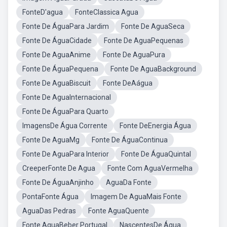
FonteD'agua
FonteClassica Agua
Fonte De ÁguaPara Jardim
Fonte De AguaSeca
Fonte De ÁguaCidade
Fonte De AguaPequenas
Fonte De AguaAnime
Fonte De AguaPura
Fonte De ÁguaPequena
Fonte De AguaBackground
Fonte De AguaBiscuit
Fonte DeAágua
Fonte De AguaInternacional
Fonte De ÁguaPara Quarto
ImagensDe Água Corrente
Fonte DeEnergia Água
Fonte De AguaMg
Fonte De ÁguaContinua
Fonte De AguaPara Interior
Fonte De ÁguaQuintal
CreeperFonte De Agua
Fonte Com AguaVermelha
Fonte De ÁguaAnjinho
AguaDa Fonte
PontaFonte Água
Imagem De AguaMais Fonte
AguaDas Pedras
Fonte AguaQuente
Fonte AguaBeber Portugal
NascentesDe Água