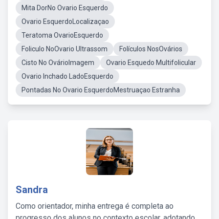
Mita DorNo Ovario Esquerdo
Ovario EsquerdoLocalizaçao
Teratoma OvarioEsquerdo
Foliculo NoOvario Ultrassom
Folículos NosOvários
Cisto No OvárioImagem
Ovario Esquedo Multifolicular
Ovario Inchado LadoEsquerdo
Pontadas No Ovario EsquerdoMestruaçao Estranha
Sandra
Como orientador, minha entrega é completa ao
progresso dos alunos no contexto escolar, adotando