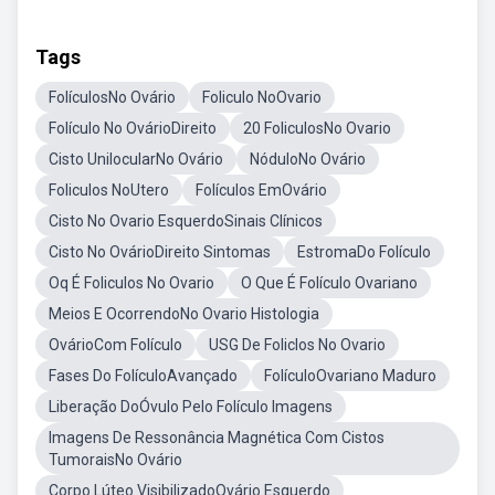
Tags
FolículosNo Ovário
Foliculo NoOvario
Folículo No OvárioDireito
20 FoliculosNo Ovario
Cisto UnilocularNo Ovário
NóduloNo Ovário
Foliculos NoUtero
Folículos EmOvário
Cisto No Ovario EsquerdoSinais Clínicos
Cisto No OvárioDireito Sintomas
EstromaDo Folículo
Oq É Foliculos No Ovario
O Que É Folículo Ovariano
Meios E OcorrendoNo Ovario Histologia
OvárioCom Folículo
USG De Foliclos No Ovario
Fases Do FolículoAvançado
FolículoOvariano Maduro
Liberação DoÓvulo Pelo Folículo Imagens
Imagens De Ressonância Magnética Com Cistos
TumoraisNo Ovário
Corpo Lúteo VisibilizadoOvário Esquerdo