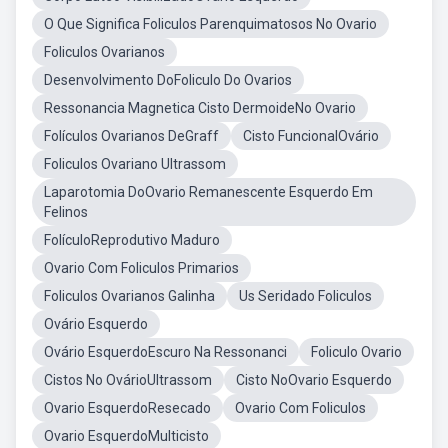
O Que Significa Foliculos Parenquimatosos No Ovario
Foliculos Ovarianos
Desenvolvimento DoFoliculo Do Ovarios
Ressonancia Magnetica Cisto DermoideNo Ovario
Folículos Ovarianos DeGraff
Cisto FuncionalOvário
Foliculos Ovariano Ultrassom
Laparotomia DoOvario Remanescente Esquerdo Em
Felinos
FolículoReprodutivo Maduro
Ovario Com Foliculos Primarios
Foliculos Ovarianos Galinha
Us Seridado Foliculos
Ovário Esquerdo
Ovário EsquerdoEscuro Na Ressonanci
Foliculo Ovario
Cistos No OvárioUltrassom
Cisto NoOvario Esquerdo
Ovario EsquerdoResecado
Ovario Com Foliculos
Ovario EsquerdoMulticisto