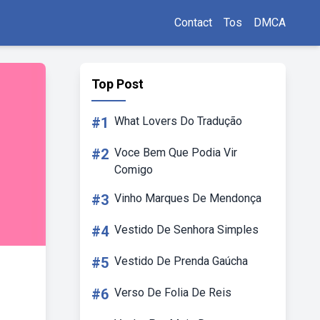
Contact
Tos
DMCA
Top Post
#1
What Lovers Do Tradução
#2
Voce Bem Que Podia Vir
Comigo
#3
Vinho Marques De Mendonça
#4
Vestido De Senhora Simples
#5
Vestido De Prenda Gaúcha
#6
Verso De Folia De Reis