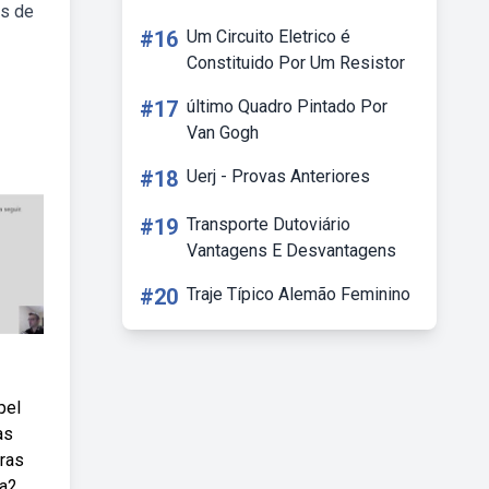
os de
#16
Um Circuito Eletrico é
Constituido Por Um Resistor
#17
último Quadro Pintado Por
Van Gogh
#18
Uerj - Provas Anteriores
#19
Transporte Dutoviário
Vantagens E Desvantagens
#20
Traje Típico Alemão Feminino
pel
as
oras
(a2