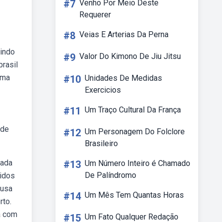
#7
Venho Por Meio Deste
Requerer
#8
Veias E Arterias Da Perna
dindo
#9
Valor Do Kimono De Jiu Jitsu
brasil
oma
#10
Unidades De Medidas
Exercicios
#11
Um Traço Cultural Da França
 de
#12
Um Personagem Do Folclore
Brasileiro
cada
#13
Um Número Inteiro é Chamado
De Palíndromo
vidos
nusa
#14
Um Mês Tem Quantas Horas
rto.
a com
#15
Um Fato Qualquer Redação