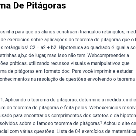
ema De Pitágoras
massinha para que os alunos construam triângulos retângulos, me
a de exercícios sobre aplicações do teorema de pitágoras que o 
os retângulos! C2 = a2 + b2. Hipotenusa ao quadrado é igual a s
etrinhas a,b,c de lugar, mas isso não tem. Webcompreender a
es práticas, utilizando recursos visuais e manipulativos que
ema de pitágoras em formato doc. Para você imprimir e estudar.
s conhecimentos na resolução de questões envolvendo o teorema
1. Aplicando o teorema de pitágoras, determine a medida x indi
m do teorema de pitágoras é feita pelos. Webexercícios resol
 usado para encontrar os comprimentos dos catetos e da hipote
esolvidos sobre o famoso teorema de pitágoras? Achou o site ce
ial com várias questões. Lista de 04 exercícios de matemátic