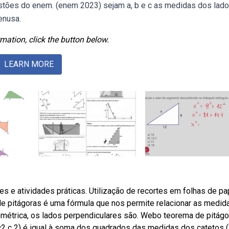
stões do enem. (enem 2023) sejam a, b e c as medidas dos lad
enusa.
mation, click the button below.
LEARN MORE
s e atividades práticas. Utilização de recortes em folhas de pa
de pitágoras é uma fórmula que nos permite relacionar as medid
ométrica, os lados perpendiculares são. Webo teorema de pitág
2 c 2) é igual à soma dos quadrados das medidas dos catetos 