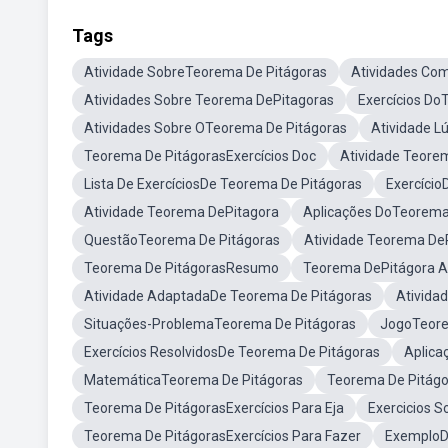
Tags
Atividade SobreTeorema De Pitágoras
Atividades Co
Atividades Sobre Teorema DePitagoras
Exercícios Do
Atividades Sobre OTeorema De Pitágoras
Atividade L
Teorema De PitágorasExercícios Doc
Atividade Teore
Lista De ExercíciosDe Teorema De Pitágoras
Exercício
Atividade Teorema DePitagora
Aplicações DoTeorema
QuestãoTeorema De Pitágoras
Atividade Teorema De
Teorema De PitágorasResumo
Teorema DePitágora At
Atividade AdaptadaDe Teorema De Pitágoras
Ativida
Situações-ProblemaTeorema De Pitágoras
JogoTeore
Exercícios ResolvidosDe Teorema De Pitágoras
Aplica
MatemáticaTeorema De Pitágoras
Teorema De Pitágo
Teorema De PitágorasExercícios Para Eja
Exercicios 
Teorema De PitágorasExercícios Para Fazer
ExemploD