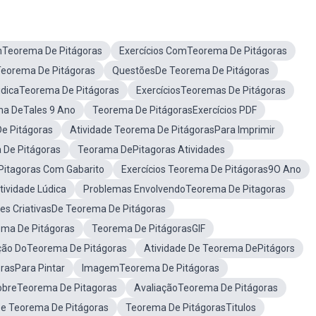
mTeorema De Pitágoras
Exercícios ComTeorema De Pitágoras
Teorema De Pitágoras
QuestõesDe Teorema De Pitágoras
údicaTeorema De Pitágoras
ExercíciosTeoremas De Pitágoras
ma DeTales 9 Ano
Teorema De PitágorasExercícios PDF
De Pitágoras
Atividade Teorema De PitágorasPara Imprimir
 De Pitágoras
Teorama DePitagoras Atividades
Pitagoras Com Gabarito
Exercícios Teorema De Pitágoras9O Ano
ividade Lúdica
Problemas EnvolvendoTeorema De Pitagoras
des CriativasDe Teorema De Pitágoras
ma De Pitágoras
Teorema De PitágorasGIF
ção DoTeorema De Pitágoras
Atividade De Teorema DePitágors
rasPara Pintar
ImagemTeorema De Pitágoras
SobreTeorema De Pitagoras
AvaliaçãoTeorema De Pitágoras
e Teorema De Pitágoras
Teorema De PitágorasTitulos