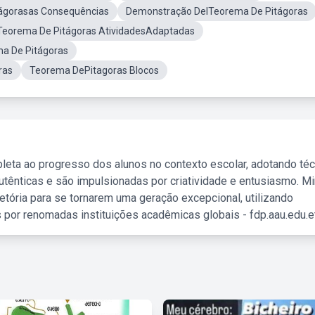
ágorasas Consequências
Demonstração DelTeorema De Pitágoras
Teorema De Pitágoras AtividadesAdaptadas
ma De Pitágoras
ras
Teorema DePitagoras Blocos
leta ao progresso dos alunos no contexto escolar, adotando té
tênticas e são impulsionadas por criatividade e entusiasmo. M
etória para se tornarem uma geração excepcional, utilizando
 por renomadas instituições acadêmicas globais - fdp.aau.edu.et