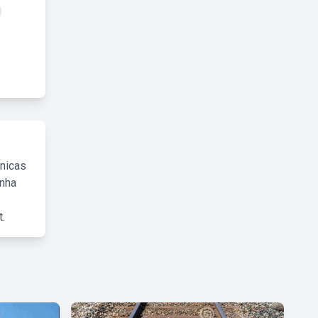
cnicas
inha
.