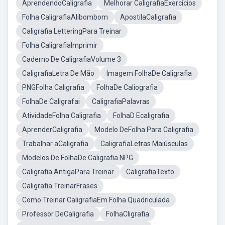
AprendendoCaligrafia
Melhorar CaligrafiaExercícios
Folha CaligrafiaAlibombom
ApostilaCaligrafia
Caligrafia LetteringPara Treinar
Folha CaligrafiaImprimir
Caderno De CaligrafiaVolume 3
CaligrafiaLetra De Mão
Imagem FolhaDe Caligrafia
PNGFolha Caligrafia
FolhaDe Caliografia
FolhaDe Caligrafai
CaligrafiaPalavras
AtividadeFolha Caligrafia
FolhaD Ecaligrafia
AprenderCaligrafia
Modelo DeFolha Para Caligrafia
Trabalhar aCaligrafia
CaligrafiaLetras Maiúsculas
Modelos De FolhaDe Caligrafia NPG
Caligrafia AntigaPara Treinar
CaligrafiaTexto
Caligrafia TreinarFrases
Como Treinar CaligrafiaEm Folha Quadriculada
Professor DeCaligrafia
FolhaCligrafia