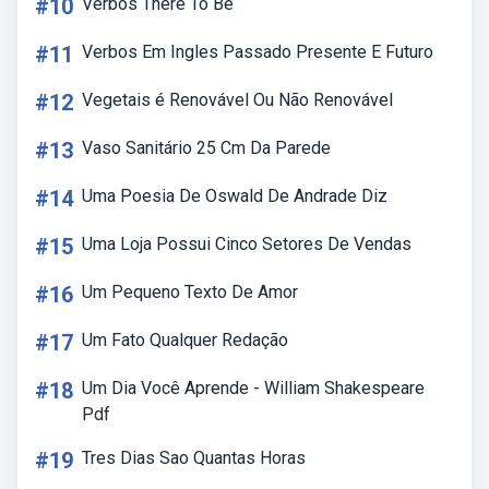
#10
Verbos There To Be
#11
Verbos Em Ingles Passado Presente E Futuro
#12
Vegetais é Renovável Ou Não Renovável
#13
Vaso Sanitário 25 Cm Da Parede
#14
Uma Poesia De Oswald De Andrade Diz
#15
Uma Loja Possui Cinco Setores De Vendas
#16
Um Pequeno Texto De Amor
#17
Um Fato Qualquer Redação
#18
Um Dia Você Aprende - William Shakespeare
Pdf
#19
Tres Dias Sao Quantas Horas