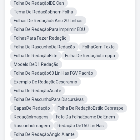
Folha De RedaçãoIDE Can
Tema De RedaçãoEnem Folha
Folhas De Redação5 Ano 20 Linhas
Folha De RedaçãoPara Imprimir EDU
FolhasPara Fazer Redação
Folha De RascunhoDa Redação
FolhaCom Texto
Folha De RedaçãoElite
Folha De RedaçãoLimppa
Modelo DeD1 Redação
Folha De Redação60 Lin Has FGV Padrão
Exemplo De RedaçãoCesgranrio
Folha De RedaçãoAcafe
Folha De RascunhoPara Discursivas
CapasDe Redação
Folha De RedaçãoEstilo Cebraspe
RedaçãoImagens
Foto Da FolhaExame Do Enem
RascunhoImagem
Redação De150 Lin Has
Folha De RedaçãoAnglo Alante