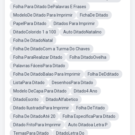
Folha Para Ditado DePalavras E Frases
ModeloDe Ditado Para Imprimir
FichaDe Ditado
PapelPara Ditado
Ditados Para Imprimir
DitadoColorido 1 a 100
Auto DitadoNatalino
Folha De DitadoNatal
Folha De DitadoCom a Turma Do Chaves
Folha ParaRealizar Ditado
Folha DitadoOvelha
Palavras FáceisPara Ditado
Folha De DitadoBalao Para Imprimir
Folha DeDditado
ListaPara Ditado
DesenhosPara Ditado
Modelo DeCapa Para Ditado
Ditado4 Ano
DitadoEscrito
DitadoAlfabetico
Ditado IlustradoPara Imprimir
Folha DeTitado
Folha De DitadoAté 20
Folha EspecíficaPara Ditado
Ditado FritoPara Imprimir
Auto Ditadoa Letra P
TemasPara Ditado
DitadoLetra Do