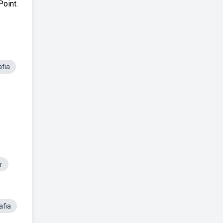
oint.
afia
r
afia