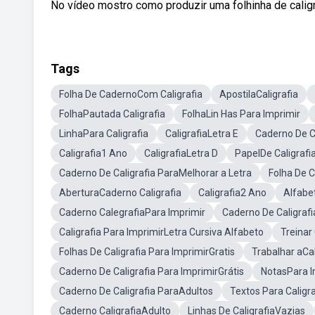
No vídeo mostro como produzir uma folhinha de calig
Tags
Folha De CadernoCom Caligrafia
ApostilaCaligrafia
FolhaPautada Caligrafia
FolhaLin Has Para Imprimir
LinhaPara Caligrafia
CaligrafiaLetra E
Caderno De Ca
Caligrafia1 Ano
CaligrafiaLetra D
PapelDe Caligrafi
Caderno De Caligrafia ParaMelhorar a Letra
Folha De C
AberturaCaderno Caligrafia
Caligrafia2 Ano
Alfabe
Caderno CalegrafiaPara Imprimir
Caderno De Caligraf
Caligrafia Para ImprimirLetra Cursiva Alfabeto
Treinar
Folhas De Caligrafia Para ImprimirGratis
Trabalhar aCal
Caderno De Caligrafia Para ImprimirGrátis
NotasPara I
Caderno De Caligrafia ParaAdultos
Textos Para Caligr
Caderno CaligrafiaAdulto
Linhas De CaligrafiaVazias