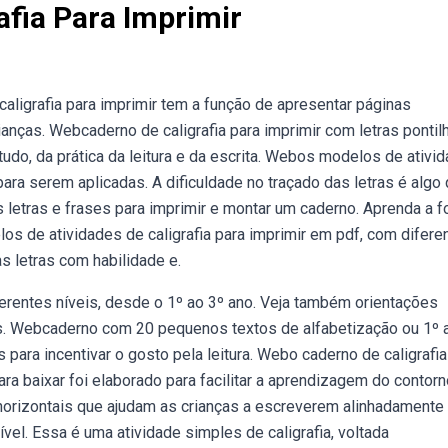
afia Para Imprimir
caligrafia para imprimir tem a função de apresentar páginas
ianças. Webcaderno de caligrafia para imprimir com letras ponti
do, da prática da leitura e da escrita. Webos modelos de ativi
para serem aplicadas. A dificuldade no traçado das letras é algo 
 letras e frases para imprimir e montar um caderno. Aprenda a 
s de atividades de caligrafia para imprimir em pdf, com difere
s letras com habilidade e.
ferentes níveis, desde o 1º ao 3º ano. Veja também orientações
is. Webcaderno com 20 pequenos textos de alfabetização ou 1º 
para incentivar o gosto pela leitura. Webo caderno de caligrafia
ara baixar foi elaborado para facilitar a aprendizagem do contorn
horizontais que ajudam as crianças a escreverem alinhadamente
vel. Essa é uma atividade simples de caligrafia, voltada