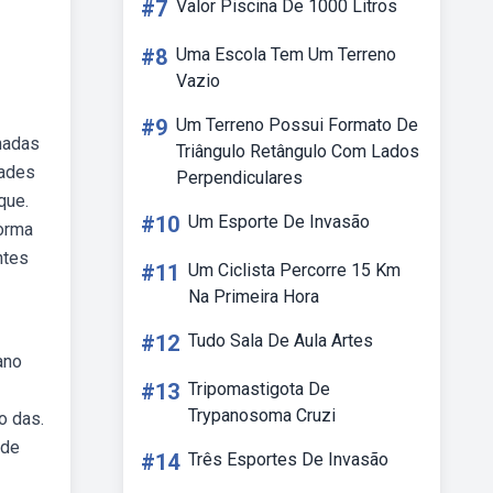
#7
Valor Piscina De 1000 Litros
#8
Uma Escola Tem Um Terreno
Vazio
#9
Um Terreno Possui Formato De
lhadas
Triângulo Retângulo Com Lados
dades
Perpendiculares
que.
#10
Um Esporte De Invasão
forma
ntes
#11
Um Ciclista Percorre 15 Km
Na Primeira Hora
#12
Tudo Sala De Aula Artes
ano
#13
Tripomastigota De
Trypanosoma Cruzi
o das.
 de
#14
Três Esportes De Invasão