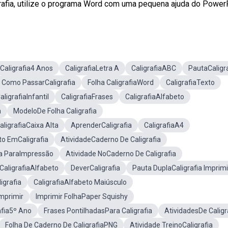
rafia, utilize o programa Word com uma pequena ajuda do PowerP
Caligrafia4 Anos
CaligrafiaLetra A
CaligrafiaABC
PautaCaligr
Como PassarCaligrafia
Folha CaligrafiaWord
CaligrafiaTexto
ligrafiaInfantil
CaligrafiaFrases
CaligrafiaAlfabeto
a
ModeloDe Folha Caligrafia
aligrafiaCaixa Alta
AprenderCaligrafia
CaligrafiaA4
to EmCaligrafia
AtividadeCaderno De Caligrafia
ia ParaImpressão
Atividade NoCaderno De Caligrafia
 CaligrafiaAlfabeto
DeverCaligrafia
Pauta DuplaCaligrafia Imprimi
igrafia
CaligrafiaAlfabeto Maiúsculo
mprimir
Imprimir FolhaPaper Squishy
afia5º Ano
Frases PontilhadasPara Caligrafia
AtividadesDe Caligr
Folha De Caderno De CaligrafiaPNG
Atividade TreinoCaligrafia