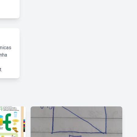
cnicas
inha
.