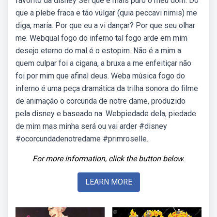
favorito da disney Sei que é mais puro o meu dom. Do
que a plebe fraca e tão vulgar (quia peccavi nimis) me
diga, maria. Por que eu a vi dançar? Por que seu olhar
me. Webqual fogo do inferno tal fogo arde em mim
desejo eterno do mal é o estopim. Não é a mim a
quem culpar foi a cigana, a bruxa a me enfeitiçar não
foi por mim que afinal deus. Weba música fogo do
inferno é uma peça dramática da trilha sonora do filme
de animação o corcunda de notre dame, produzido
pela disney e baseado na. Webpiedade dela, piedade
de mim mas minha será ou vai arder #disney
#ocorcundadenotredame #primroselle.
For more information, click the button below.
LEARN MORE