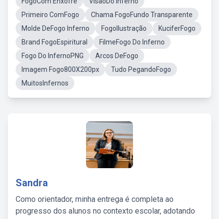
FogoCom Enxofre
VisãoDo Inferno
Primeiro ComFogo
Chama FogoFundo Transparente
Molde DeFogo Inferno
FogoIlustração
KuciferFogo
Brand FogoEspiritural
FilmeFogo Do Inferno
Fogo Do InfernoPNG
Arcos DeFogo
Imagem Fogo800X200px
Tudo PegandoFogo
MuitosInfernos
Sandra
Como orientador, minha entrega é completa ao
progresso dos alunos no contexto escolar, adotando