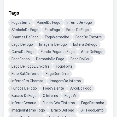
Tags
FogoEterno
PainelDo Fogo
InfernoDe Fogo
SímboloDo Fogo
FotoFogo
Fotos DeFogo
Chamas DeFogo
FogoVermelho
FogoDe Enxofre
Lago DeFogo
Imagens DeFogo
Esfera DeFogo
CurvaDo Fogo
Fundo PegandoFogo
Altar DeFogo
FogoFerino
DemonioDo Fogo
Fogo DoCeu
Lago De FogoE Enxofre
FogoForte
Foto SatãInferno
FogoDemônio
InfernoEm Chamas
ImagemDo Inferno
Fundos DeFogo
FogoValente
ArcoDo Fogo
Buraco DeFogo
O Inferno
FogoVil
InfernoCenario
Fundo Céu EInferno
FogoEstranho
ImagenInferno Fogo
Braço DeFogo
GIF FogoLento