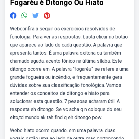
Fogaréu é Ditongo Ou Hiato
Webconfira a seguir os exercícios resolvidos de
fonologia. Para ver as respostas, basta clicar no botão
que aparece ao lado de cada questão. A palavra que
apresenta tantos. É uma palavra oxítona ou também
chamado aguda, acento tônico na última sílaba. Este
ditongo ocorre em. A palavra “fogaréu” se refere a uma
grande fogueira ou incêndio, e frequentemente gera
dúvidas sobre sua classificação fonológica. Vamos
entender os conceitos de ditongo e hiato para
solucionar esta questão. 7 pessoas acharam útil. A
resposta eh ditongo. Se vc acha q n coloque do seu
eito,td mundo ak tah flnd q eh ditongo pow.
Webo hiato ocorre quando, em uma palavra, duas
vogais estão uma ao lado da outra, mas pertencendo