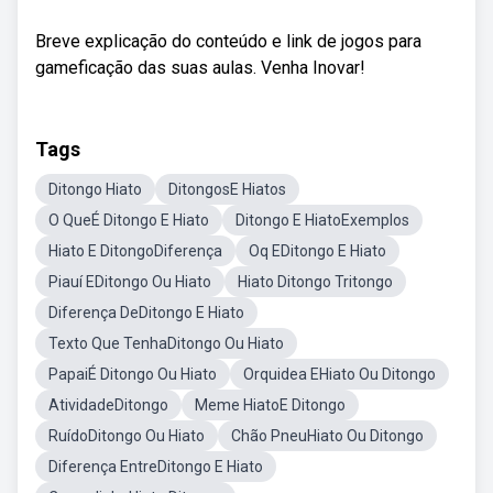
Breve explicação do conteúdo e link de jogos para
gameficação das suas aulas. Venha Inovar!
Tags
Ditongo Hiato
DitongosE Hiatos
O QueÉ Ditongo E Hiato
Ditongo E HiatoExemplos
Hiato E DitongoDiferença
Oq EDitongo E Hiato
Piauí EDitongo Ou Hiato
Hiato Ditongo Tritongo
Diferença DeDitongo E Hiato
Texto Que TenhaDitongo Ou Hiato
PapaiÉ Ditongo Ou Hiato
Orquidea EHiato Ou Ditongo
AtividadeDitongo
Meme HiatoE Ditongo
RuídoDitongo Ou Hiato
Chão PneuHiato Ou Ditongo
Diferença EntreDitongo E Hiato