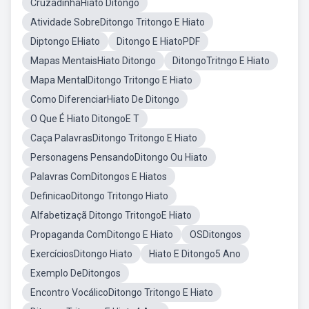
CruzadinhaHiato Ditongo
Atividade SobreDitongo Tritongo E Hiato
Diptongo EHiato
Ditongo E HiatoPDF
Mapas MentaisHiato Ditongo
DitongoTritngo E Hiato
Mapa MentalDitongo Tritongo E Hiato
Como DiferenciarHiato De Ditongo
O Que É Hiato DitongoE T
Caça PalavrasDitongo Tritongo E Hiato
Personagens PensandoDitongo Ou Hiato
Palavras ComDitongos E Hiatos
DefinicaoDitongo Tritongo Hiato
Alfabetizaçã Ditongo TritongoE Hiato
Propaganda ComDitongo E Hiato
OSDitongos
ExercíciosDitongo Hiato
Hiato E Ditongo5 Ano
Exemplo DeDitongos
Encontro VocálicoDitongo Tritongo E Hiato