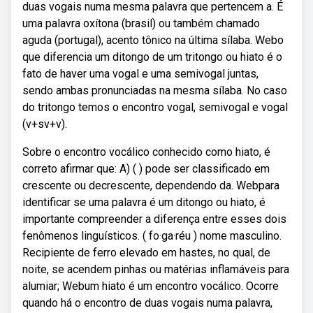
duas vogais numa mesma palavra que pertencem a. É
uma palavra oxítona (brasil) ou também chamado
aguda (portugal), acento tônico na última sílaba. Webo
que diferencia um ditongo de um tritongo ou hiato é o
fato de haver uma vogal e uma semivogal juntas,
sendo ambas pronunciadas na mesma sílaba. No caso
do tritongo temos o encontro vogal, semivogal e vogal
(v+sv+v).
Sobre o encontro vocálico conhecido como hiato, é
correto afirmar que: A) ( ) pode ser classificado em
crescente ou decrescente, dependendo da. Webpara
identificar se uma palavra é um ditongo ou hiato, é
importante compreender a diferença entre esses dois
fenômenos linguísticos. ( fo·ga·réu ) nome masculino.
Recipiente de ferro elevado em hastes, no qual, de
noite, se acendem pinhas ou matérias inflamáveis para
alumiar; Webum hiato é um encontro vocálico. Ocorre
quando há o encontro de duas vogais numa palavra,