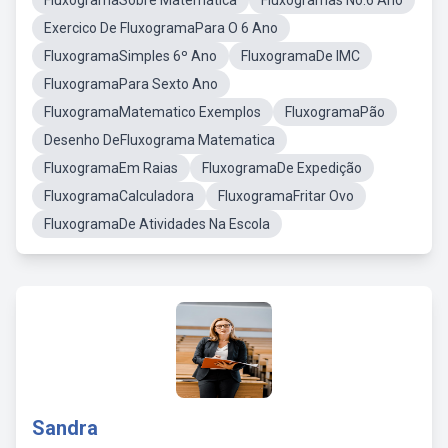
FluxogramaSobre Matemática
Fluxogramas No.6 Ano
Exercico De FluxogramaPara O 6 Ano
FluxogramaSimples 6º Ano
FluxogramaDe IMC
FluxogramaPara Sexto Ano
FluxogramaMatematico Exemplos
FluxogramaPão
Desenho DeFluxograma Matematica
FluxogramaEm Raias
FluxogramaDe Expedição
FluxogramaCalculadora
FluxogramaFritar Ovo
FluxogramaDe Atividades Na Escola
Sandra