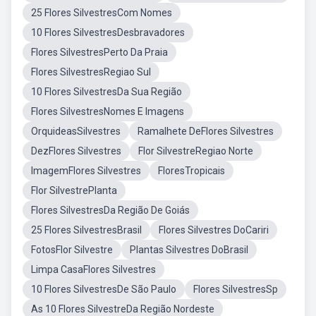
25 Flores SilvestresCom Nomes
10 Flores SilvestresDesbravadores
Flores SilvestresPerto Da Praia
Flores SilvestresRegiao Sul
10 Flores SilvestresDa Sua Região
Flores SilvestresNomes E Imagens
OrquideasSilvestres
Ramalhete DeFlores Silvestres
DezFlores Silvestres
Flor SilvestreRegiao Norte
ImagemFlores Silvestres
FloresTropicais
Flor SilvestrePlanta
Flores SilvestresDa Região De Goiás
25 Flores SilvestresBrasil
Flores Silvestres DoCariri
FotosFlor Silvestre
Plantas Silvestres DoBrasil
Limpa CasaFlores Silvestres
10 Flores SilvestresDe São Paulo
Flores SilvestresSp
As 10 Flores SilvestreDa Região Nordeste