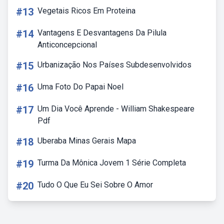
#13
Vegetais Ricos Em Proteina
#14
Vantagens E Desvantagens Da Pilula
Anticoncepcional
#15
Urbanização Nos Países Subdesenvolvidos
#16
Uma Foto Do Papai Noel
#17
Um Dia Você Aprende - William Shakespeare
Pdf
#18
Uberaba Minas Gerais Mapa
#19
Turma Da Mônica Jovem 1 Série Completa
#20
Tudo O Que Eu Sei Sobre O Amor