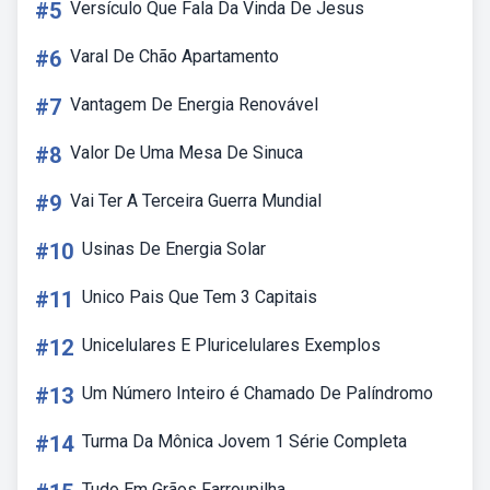
#5
Versículo Que Fala Da Vinda De Jesus
#6
Varal De Chão Apartamento
#7
Vantagem De Energia Renovável
#8
Valor De Uma Mesa De Sinuca
#9
Vai Ter A Terceira Guerra Mundial
#10
Usinas De Energia Solar
#11
Unico Pais Que Tem 3 Capitais
#12
Unicelulares E Pluricelulares Exemplos
#13
Um Número Inteiro é Chamado De Palíndromo
#14
Turma Da Mônica Jovem 1 Série Completa
Tudo Em Grãos Farroupilha