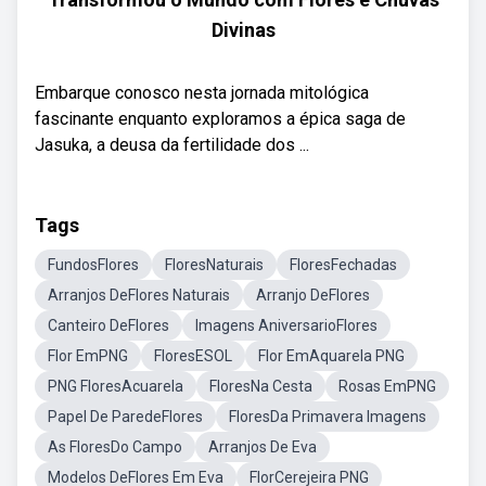
Divinas
Embarque conosco nesta jornada mitológica
fascinante enquanto exploramos a épica saga de
Jasuka, a deusa da fertilidade dos ...
Tags
FundosFlores
FloresNaturais
FloresFechadas
Arranjos DeFlores Naturais
Arranjo DeFlores
Canteiro DeFlores
Imagens AniversarioFlores
Flor EmPNG
FloresESOL
Flor EmAquarela PNG
PNG FloresAcuarela
FloresNa Cesta
Rosas EmPNG
Papel De ParedeFlores
FloresDa Primavera Imagens
As FloresDo Campo
Arranjos De Eva
Modelos DeFlores Em Eva
FlorCerejeira PNG