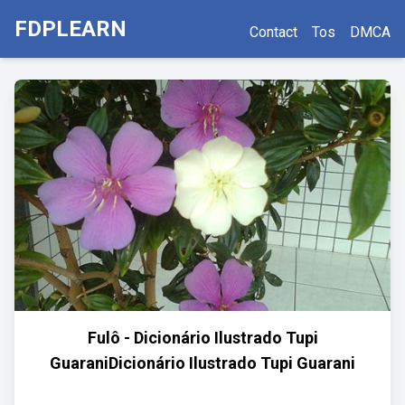
FDPLEARN
Contact
Tos
DMCA
Fulô - Dicionário Ilustrado Tupi
GuaraniDicionário Ilustrado Tupi Guarani