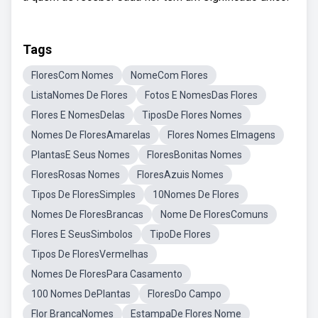
Tags
FloresCom Nomes
NomeCom Flores
ListaNomes De Flores
Fotos E NomesDas Flores
Flores E NomesDelas
TiposDe Flores Nomes
Nomes De FloresAmarelas
Flores Nomes EImagens
PlantasE Seus Nomes
FloresBonitas Nomes
FloresRosas Nomes
FloresAzuis Nomes
Tipos De FloresSimples
10Nomes De Flores
Nomes De FloresBrancas
Nome De FloresComuns
Flores E SeusSimbolos
TipoDe Flores
Tipos De FloresVermelhas
Nomes De FloresPara Casamento
100 Nomes DePlantas
FloresDo Campo
Flor BrancaNomes
EstampaDe Flores Nome