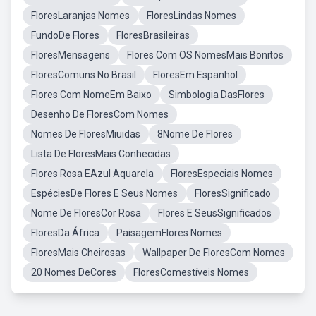
FloresLaranjas Nomes
FloresLindas Nomes
FundoDe Flores
FloresBrasileiras
FloresMensagens
Flores Com OS NomesMais Bonitos
FloresComuns No Brasil
FloresEm Espanhol
Flores Com NomeEm Baixo
Simbologia DasFlores
Desenho De FloresCom Nomes
Nomes De FloresMiuidas
8Nome De Flores
Lista De FloresMais Conhecidas
Flores Rosa EAzul Aquarela
FloresEspeciais Nomes
EspéciesDe Flores E Seus Nomes
FloresSignificado
Nome De FloresCor Rosa
Flores E SeusSignificados
FloresDa África
PaisagemFlores Nomes
FloresMais Cheirosas
Wallpaper De FloresCom Nomes
20 Nomes DeCores
FloresComestíveis Nomes