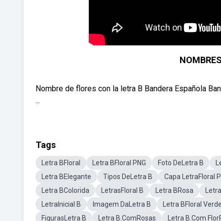
NOMBRES 
Nombre de flores con la letra B Bandera Española Ban
...
Tags
Letra BFloral
Letra BFloral PNG
Foto DeLetra B
L
Letra BElegante
Tipos DeLetra B
Capa LetraFloral P
Letra BColorida
LetrasFloral B
Letra BRosa
Letr
LetraInicial B
Imagem DaLetra B
Letra BFloral Verd
FigurasLetra B
Letra B.ComRosas
Letra B.Com Flor