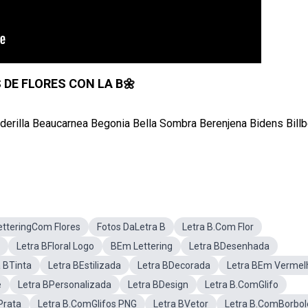
DE FLORES CON LA B🌼
derilla Beaucarnea Begonia Bella Sombra Berenjena Bidens Billb
etteringCom Flores
Fotos DaLetra B
Letra B.Com Flor
Letra BFloral Logo
BEm Lettering
Letra BDesenhada
a BTinta
Letra BEstilizada
Letra BDecorada
Letra BEm Vermel
e
Letra BPersonalizada
Letra BDesign
Letra B.ComGlifo
Prata
Letra B.ComGlifos PNG
Letra BVetor
Letra B.ComBorbol