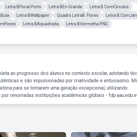
Letra BFloral Preto
Letra BEn Grande
Letra B.ComCirculos
BBula
Letra BWallpaper
Quadro LetraB. Flores
Letra B.ComJan
EmFlores
Letra BAquadrada
Letra BVermelha PNG
leta ao progresso dos alunos no contexto escolar, adotando té
tênticas e são impulsionadas por criatividade e entusiasmo. M
etória para se tornarem uma geração excepcional, utilizando
 por renomadas instituições acadêmicas globais - fdp.aau.edu.et