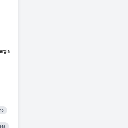
ergia
ho
eta