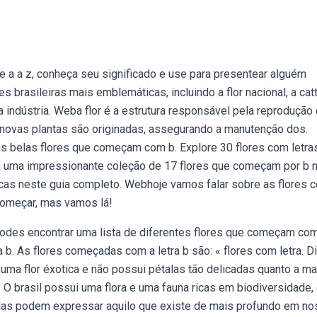
e a a z, conheça seu significado e use para presentear alguém
 brasileiras mais emblemáticas, incluindo a flor nacional, a catt
 indústria. Weba flor é a estrutura responsável pela reprodução
 novas plantas são originadas, assegurando a manutenção dos.
 belas flores que começam com b. Explore 30 flores com letra
a uma impressionante coleção de 17 flores que começam por b 
nicas neste guia completo. Webhoje vamos falar sobre as flores 
e começar, mas vamos lá!
podes encontrar uma lista de diferentes flores que começam co
a b. As flores começadas com a letra b são: « flores com letra. D
uma flor éxotica e não possui pétalas tão delicadas quanto a ma
. O brasil possui uma flora e uma fauna ricas em biodiversidade
las podem expressar aquilo que existe de mais profundo em no