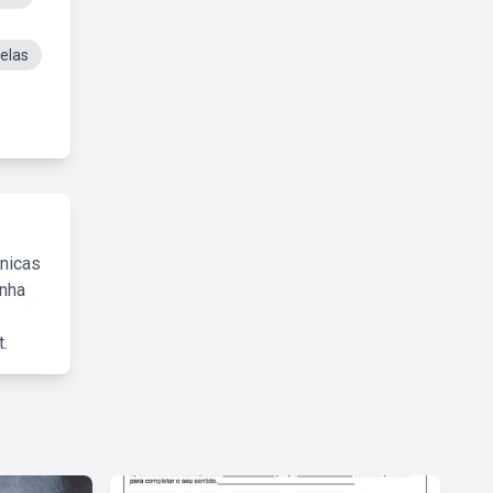
elas
cnicas
inha
.