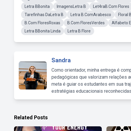
Letra BBonita
ImagensLetra B
Let4raB.Com Flores
Tarefinhas DaLetra B
Letra B.ComArabesco
Floral 
B.Com FloresRoxas
B.Com FloresVerdes
Alfabeto 
Letra BBonita Linda
Letra B Flore
Sandra
Como orientador, minha entrega é comp
pedagógicas que valorizam relações au
meta é guiar os estudantes em sua traj
estratégias educacionais reconhecidas
Related Posts