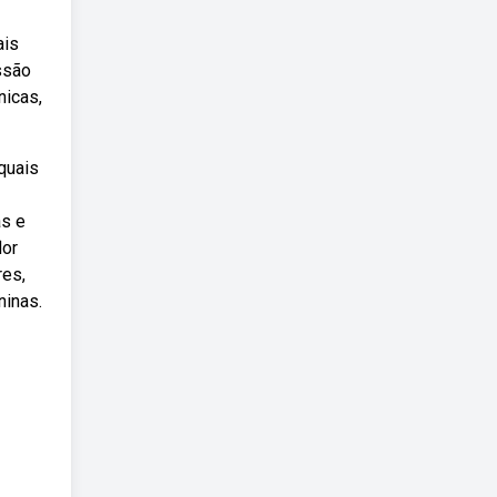
ais
ssão
nicas,
quais
as e
lor
res,
ninas.