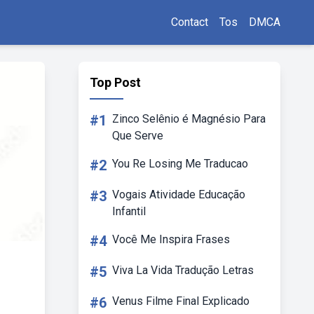
Contact
Tos
DMCA
Top Post
#1
Zinco Selênio é Magnésio Para
Que Serve
#2
You Re Losing Me Traducao
#3
Vogais Atividade Educação
Infantil
#4
Você Me Inspira Frases
#5
Viva La Vida Tradução Letras
#6
Venus Filme Final Explicado