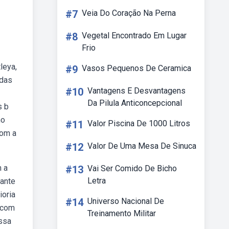
#7
Veia Do Coração Na Perna
#8
Vegetal Encontrado Em Lugar
Frio
leya,
#9
Vasos Pequenos De Ceramica
 das
#10
Vantagens E Desvantagens
Da Pilula Anticoncepcional
s b
no
#11
Valor Piscina De 1000 Litros
com a
#12
Valor De Uma Mesa De Sinuca
m a
#13
Vai Ser Comido De Bicho
Letra
iante
ioria
#14
Universo Nacional De
, com
Treinamento Militar
ssa