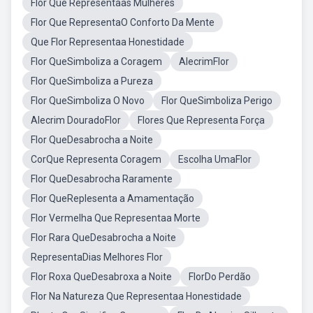
Flor Que Representaas Mulheres
Flor Que RepresentaO Conforto Da Mente
Que Flor Representaa Honestidade
Flor QueSimboliza a Coragem
AlecrimFlor
Flor QueSimboliza a Pureza
Flor QueSimboliza O Novo
Flor QueSimboliza Perigo
Alecrim DouradoFlor
Flores Que Representa Força
Flor QueDesabrocha a Noite
CorQue Representa Coragem
Escolha UmaFlor
Flor QueDesabrocha Raramente
Flor QueReplesenta a Amamentação
Flor Vermelha Que Representaa Morte
Flor Rara QueDesabrocha a Noite
RepresentaDias Melhores Flor
Flor Roxa QueDesabroxa a Noite
FlorDo Perdão
Flor Na Natureza Que Representaa Honestidade