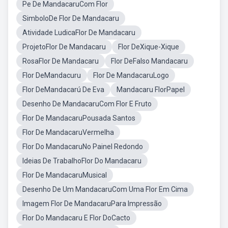
Pe De MandacaruCom Flor
SimboloDe Flor De Mandacaru
Atividade LudicaFlor De Mandacaru
ProjetoFlor De Mandacaru
Flor DeXique-Xique
RosaFlor De Mandacaru
Flor DeFalso Mandacaru
Flor DeMandacuru
Flor De MandacaruLogo
Flor DeMandacarú De Eva
Mandacaru FlorPapel
Desenho De MandacaruCom Flor E Fruto
Flor De MandacaruPousada Santos
Flor De MandacaruVermelha
Flor Do MandacaruNo Painel Redondo
Ideias De TrabalhoFlor Do Mandacaru
Flor De MandacaruMusical
Desenho De Um MandacaruCom Uma Flor Em Cima
Imagem Flor De MandacaruPara Impressão
Flor Do Mandacaru E Flor DoCacto