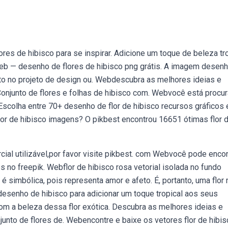
s de hibisco para se inspirar. Adicione um toque de beleza tro
b — desenho de flores de hibisco png grátis. A imagem desen
eto no projeto de design ou. Webdescubra as melhores ideias e
 Conjunto de flores e folhas de hibisco com. Webvocê está procu
scolha entre 70+ desenho de flor de hibisco recursos gráficos 
or de hibisco imagens? O pikbest encontrou 16651 ótimas flor 
cial utilizável,por favor visite pikbest. com Webvocê pode encon
s no freepik. Webflor de hibisco rosa vetorial isolada no fundo
 é simbólica, pois representa amor e afeto. É, portanto, uma flor
esenho de hibisco para adicionar um toque tropical aos seus
com a beleza dessa flor exótica. Descubra as melhores ideias e
junto de flores de. Webencontre e baixe os vetores flor de hibis