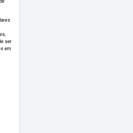
 de
lares
es,
de ser
res em