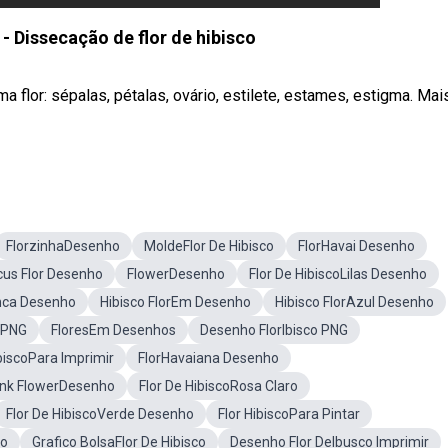
- Dissecação de flor de hibisco
flor: sépalas, pétalas, ovário, estilete, estames, estigma. Mai
FlorzinhaDesenho
MoldeFlor De Hibisco
FlorHavai Desenho
cus Flor Desenho
FlowerDesenho
Flor De HibiscoLilas Desenho
nca Desenho
Hibisco FlorEm Desenho
Hibisco FlorAzul Desenho
oPNG
FloresEm Desenhos
Desenho FlorIbisco PNG
biscoPara Imprimir
FlorHavaiana Desenho
ink FlowerDesenho
Flor De HibiscoRosa Claro
Flor De HibiscoVerde Desenho
Flor HibiscoPara Pintar
co
Grafico BolsaFlor De Hibisco
Desenho Flor DeIbusco Imprimir