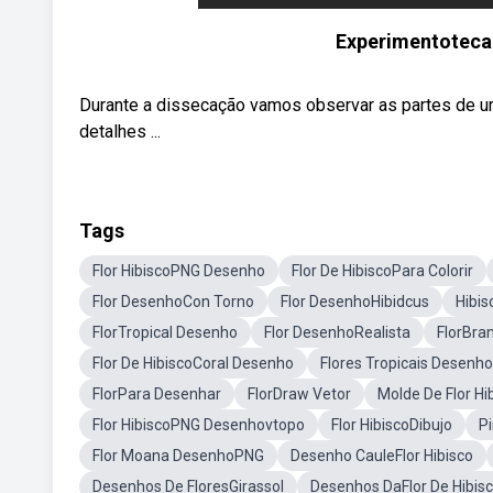
Experimentoteca 
Durante a dissecação vamos observar as partes de uma 
detalhes ...
Tags
Flor HibiscoPNG Desenho
Flor De HibiscoPara Colorir
Flor DesenhoCon Torno
Flor DesenhoHibidcus
Hibis
FlorTropical Desenho
Flor DesenhoRealista
FlorBra
Flor De HibiscoCoral Desenho
Flores Tropicais Desenh
FlorPara Desenhar
FlorDraw Vetor
Molde De Flor Hi
Flor HibiscoPNG Desenhovtopo
Flor HibiscoDibujo
P
Flor Moana DesenhoPNG
Desenho CauleFlor Hibisco
Desenhos De FloresGirassol
Desenhos DaFlor De Hibis