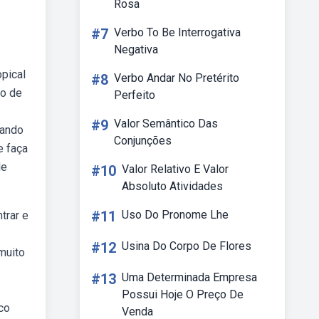
Rosa
#7
Verbo To Be Interrogativa
Negativa
pical
#8
Verbo Andar No Pretérito
ho de
Perfeito
#9
Valor Semântico Das
rando
Conjunções
e faça
de
#10
Valor Relativo E Valor
Absoluto Atividades
#11
Uso Do Pronome Lhe
trar e
#12
Usina Do Corpo De Flores
 muito
#13
Uma Determinada Empresa
Possui Hoje O Preço De
co
Venda