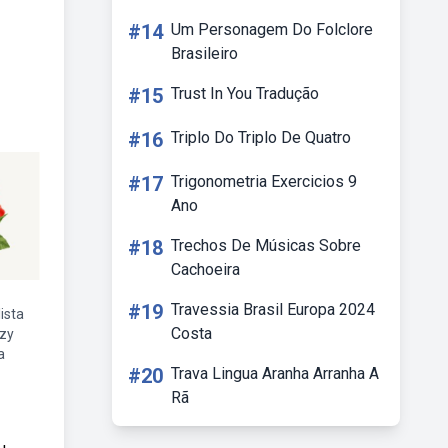
#14
Um Personagem Do Folclore
Brasileiro
#15
Trust In You Tradução
#16
Triplo Do Triplo De Quatro
#17
Trigonometria Exercicios 9
Ano
#18
Trechos De Músicas Sobre
Cachoeira
#19
Travessia Brasil Europa 2024
lista
Costa
ezy
a
#20
Trava Lingua Aranha Arranha A
Rã