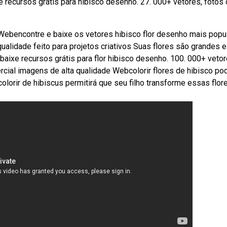
 recursos grátis para hibisco desenho. 27. 000+ vetores, fotos
 Webencontre e baixe os vetores hibisco flor desenho mais popu
qualidade feito para projetos criativos Suas flores são grandes e
ixe recursos grátis para flor hibisco desenho. 100. 000+ vetor
rcial imagens de alta qualidade Webcolorir flores de hibisco po
colorir de hibiscus permitirá que seu filho transforme essas flo