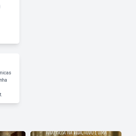
cnicas
inha
.