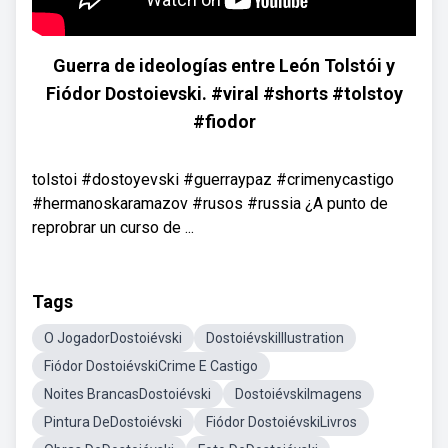
Guerra de ideologías entre León Tolstói y
Fiódor Dostoievski. #viral #shorts #tolstoy
#fiodor
tolstoi #dostoyevski #guerraypaz #crimenycastigo
#hermanoskaramazov #rusos #russia ¿A punto de
reprobrar un curso de ...
Tags
O JogadorDostoiévski
DostoiévskiIllustration
Fiódor DostoiévskiCrime E Castigo
Noites BrancasDostoiévski
DostoiévskiImagens
Pintura DeDostoiévski
Fiódor DostoiévskiLivros