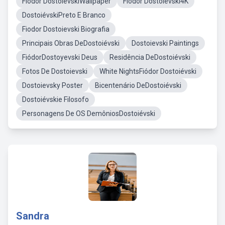
Fiódor DostoiévskiWallpaper
Fiódor Dostoiévski4K
DostoiévskiPreto E Branco
Fiodor Dostoievski Biografia
Principais Obras DeDostoiévski
Dostoievski Paintings
FiódorDostoyevski Deus
Residência DeDostoiévski
Fotos De Dostoievski
White NightsFiódor Dostoiévski
Dostoievsky Poster
Bicentenário DeDostoiévski
Dostoiévskie Filosofo
Personagens De OS DemôniosDostoiévski
Sandra