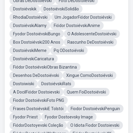
Obras DeDostoiévski
Foto DeDostoiévski
Dostoiévskik
DostoiévskiSolidão
RhodiaDostoiévski
Um JogadorFiódor Dostoiévski
DostoiévskiAlamy
Fiódor DostoiévskiAnime
Fyodor DostoiévskiBungo
O AdolescenteDostoiévski
Box Dostoiévski200 Anos
Rascunho DeDostoiévski
DostoiévskiMeme
Pq ODostoiévski
DostoiévskiCaricatura
Fiódor DostoiévskiObras Bizantina
Desenhos DeDostoiévski
Xingue ComoDostoiévski
Dostoiwiski
DostoiévskiRats
A DocilFiódor Dostoievski
Quem FoiDostoiévski
Fiodor DostoiévskiFoto PNG
Frases DostoiévskiE Tolstói
Fiodor DostoiévskiPenguin
Fyodor Priest
Fyodor Dostoevsky Image
FiódorDostoyevski Coleção
O Idiota Fiodor Dostoievski