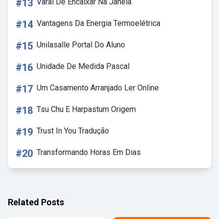
#13
Varal De Encaixar Na Janela
#14
Vantagens Da Energia Termoelétrica
#15
Unilasalle Portal Do Aluno
#16
Unidade De Medida Pascal
#17
Um Casamento Arranjado Ler Online
#18
Tsu Chu E Harpastum Origem
#19
Trust In You Tradução
#20
Transformando Horas Em Dias
Related Posts