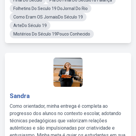
Final Do Século
Pia Do Final Do Século18 Faiança
Folhetins Do Seculo 19 DoJornal Do Rio
Como Eram OS JornaisDo Século 19
ArteDo Século 19
Mistérios Do Século 19Pouco Conhecido
Sandra
Como orientador, minha entrega é completa ao
progresso dos alunos no contexto escolar, adotando
técnicas pedagógicas que valorizam relações
autênticas e são impulsionadas por criatividade e
entusiasmo. Minha meta é guiar os estudantes em sua