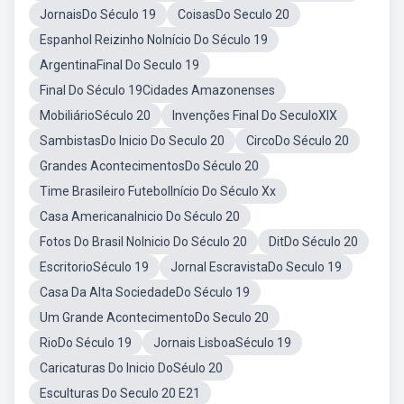
JornaisDo Século 19
CoisasDo Seculo 20
Espanhol Reizinho NoInício Do Século 19
ArgentinaFinal Do Seculo 19
Final Do Século 19Cidades Amazonenses
MobiliárioSéculo 20
Invenções Final Do SeculoXIX
SambistasDo Inicio Do Seculo 20
CircoDo Século 20
Grandes AcontecimentosDo Século 20
Time Brasileiro FutebolInício Do Século Xx
Casa AmericanaInicio Do Século 20
Fotos Do Brasil NoInicio Do Século 20
DitDo Século 20
EscritorioSéculo 19
Jornal EscravistaDo Seculo 19
Casa Da Alta SociedadeDo Século 19
Um Grande AcontecimentoDo Seculo 20
RioDo Século 19
Jornais LisboaSéculo 19
Caricaturas Do Inicio DoSéulo 20
Esculturas Do Seculo 20 E21