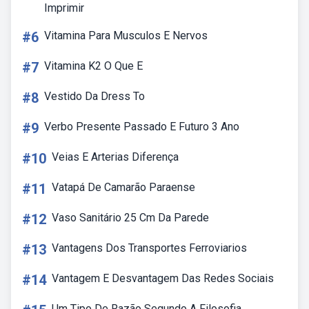
Imprimir
#6
Vitamina Para Musculos E Nervos
#7
Vitamina K2 O Que E
#8
Vestido Da Dress To
#9
Verbo Presente Passado E Futuro 3 Ano
#10
Veias E Arterias Diferença
#11
Vatapá De Camarão Paraense
#12
Vaso Sanitário 25 Cm Da Parede
#13
Vantagens Dos Transportes Ferroviarios
#14
Vantagem E Desvantagem Das Redes Sociais
Um Tipo De Razão Segundo A Filosofia