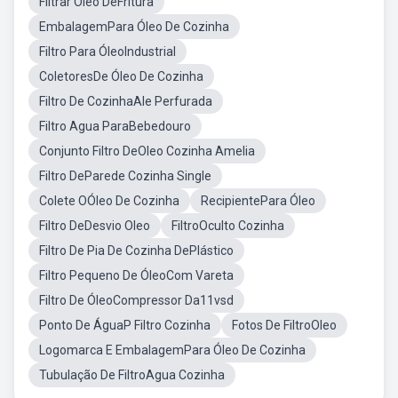
Filtrar Óleo DeFritura
EmbalagemPara Óleo De Cozinha
Filtro Para ÓleoIndustrial
ColetoresDe Óleo De Cozinha
Filtro De CozinhaAle Perfurada
Filtro Agua ParaBebedouro
Conjunto Filtro DeOleo Cozinha Amelia
Filtro DeParede Cozinha Single
Colete OÓleo De Cozinha
RecipientePara Óleo
Filtro DeDesvio Oleo
FiltroOculto Cozinha
Filtro De Pia De Cozinha DePlástico
Filtro Pequeno De ÓleoCom Vareta
Filtro De ÓleoCompressor Da11vsd
Ponto De ÁguaP Filtro Cozinha
Fotos De FiltroOleo
Logomarca E EmbalagemPara Óleo De Cozinha
Tubulação De FiltroAgua Cozinha