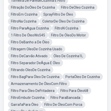
Torneira De ParedeCozinha E Filtro
Filtração DoÓleo De Cozinha
Filtro DeOleo Cozinha
FiltroEm Cozinha
SprayFiltro De Óleo
FiltroNa Cozinha
ColetorDe Óleo De Cozinha
Filtro ParaAgua Cozinha
FiltroN Cozinha
1 Filtro De ÓleoWo545
Filtro De ÓleoDo Motor
Filtro DeBanho a De Óleo
Filtragem OleoDe Cozinha Usado
Filtro DeCarvão Ativado
Óleo De Cozinha1L
Filtro Separador DeÁgua E Óleo
Filtrando OleoDe Cozinha
Filtro BagPara Óleo De Cozinha
PortaÓleo De Cozinha
Armazenamento De ÓleoCom Filtro
Filtro Para Óleo DeFritadeira
Filtro Para Óleo68
FiltroEmbutir Cozinha
Filtro ParaBancada
GarrafaPara Óleo
Filtro De ÓleoCom Porca