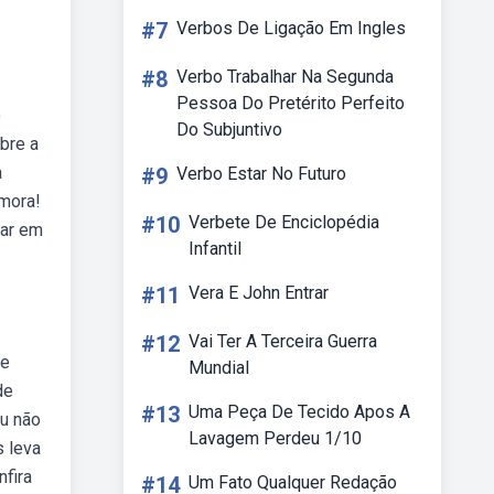
#7
Verbos De Ligação Em Ingles
#8
Verbo Trabalhar Na Segunda
Pessoa Do Pretérito Perfeito
o
Do Subjuntivo
bre a
a
#9
Verbo Estar No Futuro
 mora!
#10
Verbete De Enciclopédia
iar em
Infantil
#11
Vera E John Entrar
#12
Vai Ter A Terceira Guerra
de
Mundial
de
#13
Uma Peça De Tecido Apos A
Eu não
Lavagem Perdeu 1/10
s leva
nfira
#14
Um Fato Qualquer Redação