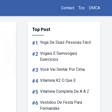
Contact
Tos
DMCA
Top Post
#1
Yoga De Duas Pessoas Fácil
#2
Vogais E Semivogais
Exercicios
#3
Você Vai Sentar Por Cima
#4
Vitamina K2 O Que E
#5
Vitamina Completa De A A Z
#6
Vestidos De Festa Para
Formandas