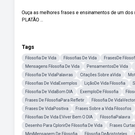
Ouça as melhores frases e ensinamentos de um dos 
PLATÃO ...
Tags
Filosofia De Vida
Filosofias De Vida
FrasesDe Filosof
Mensagens Filosofia De Vida
PensamentosDe Vida
Filosofia De VidaPalavras
Citações Sobre aVida
Mot
Filosofias De VidaExemplos
LiçãoDe Vida Filosofia
S
Filosofia De VidaBom DIA
ExemploDe Filosofia
Filo
Frases De FilosofiaPara Refletir
Filosofia De VidaVecto
Frases De VidaPositiva
Frases Sobre a Vida Filosofos
Filosofias De Vida EViver Bem O DIA
FilosofiaPalavra
Desenho Para CplorirDe Filosofia De Vida
Frases Curtas
MiniMensagem De Filosofia
Filosofia DeAristoteles