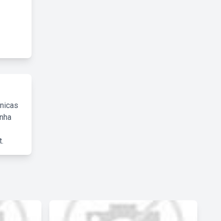
cnicas
inha
.