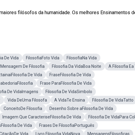
maiores filósofos da humanidade. Os melhores Ensinamentos d
ia De Vida
FilosofiaFoto Vida
FilosofiaNa Vida
Mensagem De Filosofia
Filosofia Da VidaBoa Noite
A Filosofia Ea
tainaiFilosofia De Vida
FraseFilosofia De Vida
abedoriaFilosofia
Frase ParaFilosofia De Vida
sofia De VidaImagens
Filosofia De VidaSimbolo
r
Vida DeUma Filosofa
A VidaTe Ensina
Filosofia De VidaTatto
ConceitoDe Filosofia
Desenho Sobre aFilosofia De Vida
Imagem Que CaracteriseFilosofia De Vida
Filosofia De VidaPara Col
Filosofia De Vida
Frases De FilosofiaPortuguês
CitaçãoDe Vida
Livro Filosofia VidaNova
MensagensFilosoficas