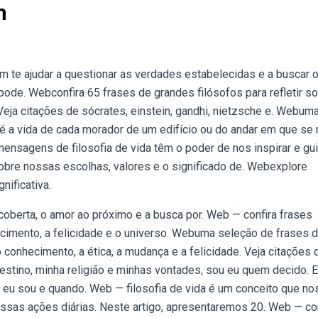
m
 te ajudar a questionar as verdades estabelecidas e a buscar 
pode. Webconfira 65 frases de grandes filósofos para refletir so
 Veja citações de sócrates, einstein, gandhi, nietzsche e. Webum
 é a vida de cada morador de um edifício ou do andar em que se
ensagens de filosofia de vida têm o poder de nos inspirar e gu
bre nossas escolhas, valores e o significado de. Webexplore
nificativa.
oberta, o amor ao próximo e a busca por. Web — confira frases
ecimento, a felicidade e o universo. Webuma seleção de frases 
onhecimento, a ética, a mudança e a felicidade. Veja citações 
 destino, minha religião e minhas vontades, sou eu quem decido. 
 eu sou e quando. Web — filosofia de vida é um conceito que no
nossas ações diárias. Neste artigo, apresentaremos 20. Web — co