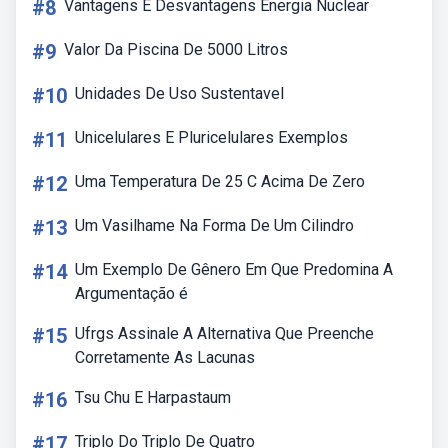
#8
Vantagens E Desvantagens Energia Nuclear
#9
Valor Da Piscina De 5000 Litros
#10
Unidades De Uso Sustentavel
#11
Unicelulares E Pluricelulares Exemplos
#12
Uma Temperatura De 25 C Acima De Zero
#13
Um Vasilhame Na Forma De Um Cilindro
#14
Um Exemplo De Gênero Em Que Predomina A
Argumentação é
#15
Ufrgs Assinale A Alternativa Que Preenche
Corretamente As Lacunas
#16
Tsu Chu E Harpastaum
#17
Triplo Do Triplo De Quatro