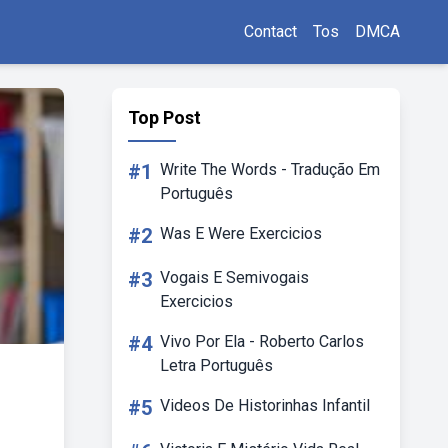
Contact
Tos
DMCA
Top Post
#1
Write The Words - Tradução Em
Português
#2
Was E Were Exercicios
#3
Vogais E Semivogais
Exercicios
#4
Vivo Por Ela - Roberto Carlos
Letra Português
#5
Videos De Historinhas Infantil