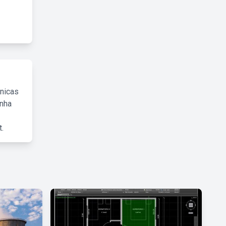
cnicas
inha
.