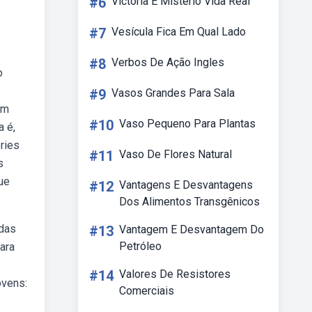
#6
Victoria E Mistério Vida Real
#7
Vesícula Fica Em Qual Lado
#8
Verbos De Ação Ingles
o
#9
Vasos Grandes Para Sala
um
#10
Vaso Pequeno Para Plantas
a é,
ries
#11
Vaso De Flores Natural
s
ue
#12
Vantagens E Desvantagens
Dos Alimentos Transgênicos
 das
#13
Vantagem E Desvantagem Do
Petróleo
Para
#14
Valores De Resistores
ovens:
Comerciais