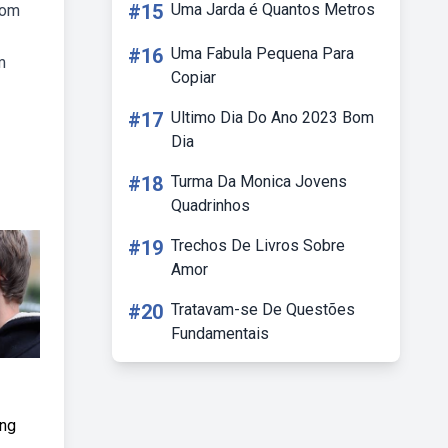
#15
Uma Jarda é Quantos Metros
com
#16
Uma Fabula Pequena Para
m
Copiar
#17
Ultimo Dia Do Ano 2023 Bom
Dia
#18
Turma Da Monica Jovens
Quadrinhos
#19
Trechos De Livros Sobre
Amor
#20
Tratavam-se De Questões
Fundamentais
ing