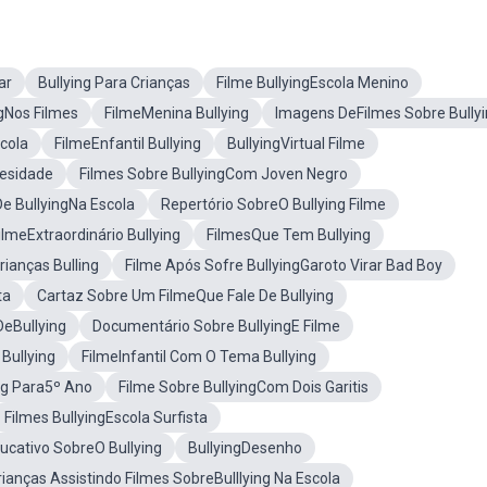
ar
Bullying Para Crianças
Filme BullyingEscola Menino
ngNos Filmes
FilmeMenina Bullying
Imagens DeFilmes Sobre Bully
scola
FilmeEnfantil Bullying
BullyingVirtual Filme
besidade
Filmes Sobre BullyingCom Joven Negro
 BullyingNa Escola
Repertório SobreO Bullying Filme
ilmeExtraordinário Bullying
FilmesQue Tem Bullying
rianças Bulling
Filme Após Sofre BullyingGaroto Virar Bad Boy
ta
Cartaz Sobre Um FilmeQue Fale De Bullying
DeBullying
Documentário Sobre BullyingE Filme
Bullying
FilmeInfantil Com O Tema Bullying
ng Para5º Ano
Filme Sobre BullyingCom Dois Garitis
Filmes BullyingEscola Surfista
ucativo SobreO Bullying
BullyingDesenho
rianças Assistindo Filmes SobreBulllying Na Escola