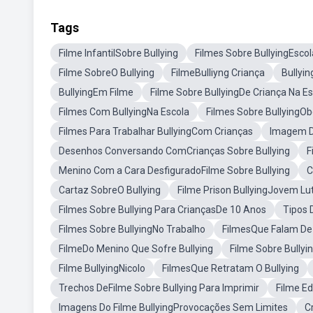
Tags
Filme InfantilSobre Bullying
Filmes Sobre BullyingEscol
Filme SobreO Bullying
FilmeBulliyng Criança
Bullyi
BullyingEm Filme
Filme Sobre BullyingDe Criança Na E
Filmes Com BullyingNa Escola
Filmes Sobre BullyingO
Filmes Para Trabalhar BullyingCom Crianças
Imagem De
Desenhos Conversando ComCrianças Sobre Bullying
F
Menino Com a Cara DesfiguradoFilme Sobre Bullying
C
Cartaz SobreO Bullying
Filme Prison BullyingJovem Lu
Filmes Sobre Bullying Para CriançasDe 10 Anos
Tipos 
Filmes Sobre BullyingNo Trabalho
FilmesQue Falam De 
FilmeDo Menino Que Sofre Bullying
Filme Sobre Bullyi
Filme BullyingNicolo
FilmesQue Retratam O Bullying
Trechos DeFilme Sobre Bullying Para Imprimir
Filme Ed
Imagens Do Filme BullyingProvocações Sem Limites
C