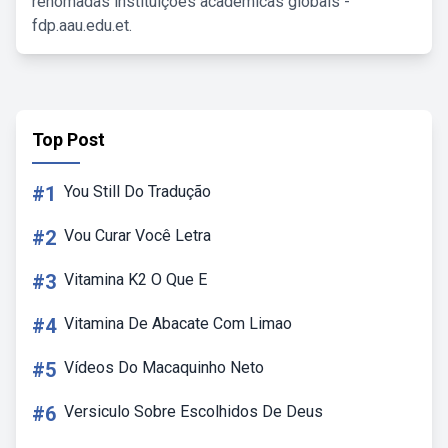
renomadas instituições acadêmicas globais -
fdp.aau.edu.et.
Top Post
#1
You Still Do Tradução
#2
Vou Curar Você Letra
#3
Vitamina K2 O Que E
#4
Vitamina De Abacate Com Limao
#5
Vídeos Do Macaquinho Neto
#6
Versiculo Sobre Escolhidos De Deus