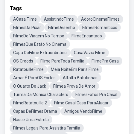
Tags
ACasa Filme
AssistindoFilme
AdoroCinemaFilmes
FilmesDa Pixar
FilmeDesenho
FilmesRomanticos
FilmeDe Viagem No Tempo
FilmeEncantado
FilmesQue Estão No Cinema
Capa DoFilme Extraordinário
CasaVazia Filme
OS Croods
Filme ParaToda Família
FilmePra Casa
RatatouilleFilme
Meia NoiteEm Paris Filme
Amar É ParaOS Fortes
Alfalfa Batutinhas
O Quarto De Jack
Filmea Prova De Amor
Turma Da Monica Characters
FilmesFofos Pra Casal
FilmeRatatouille 2
Filme Casal Casa ParaAlugar
Capas DeFilmes Drama
Amigos VendoFilme
Nasce Uma Estrela
Filmes Legais Para Assistira Família