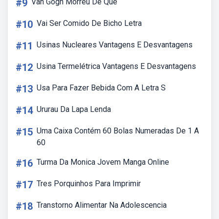
#9
Van Gogh Morreu De Que
#10
Vai Ser Comido De Bicho Letra
#11
Usinas Nucleares Vantagens E Desvantagens
#12
Usina Termelétrica Vantagens E Desvantagens
#13
Usa Para Fazer Bebida Com A Letra S
#14
Ururau Da Lapa Lenda
#15
Uma Caixa Contém 60 Bolas Numeradas De 1 A
60
#16
Turma Da Monica Jovem Manga Online
#17
Tres Porquinhos Para Imprimir
#18
Transtorno Alimentar Na Adolescencia