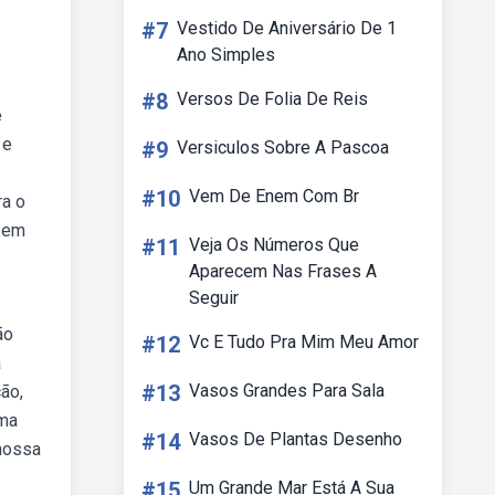
#7
Vestido De Aniversário De 1
Ano Simples
#8
Versos De Folia De Reis
e
 e
#9
Versiculos Sobre A Pascoa
#10
Vem De Enem Com Br
ra o
i em
#11
Veja Os Números Que
Aparecem Nas Frases A
Seguir
ão
#12
Vc E Tudo Pra Mim Meu Amor
a
#13
Vasos Grandes Para Sala
ão,
uma
#14
Vasos De Plantas Desenho
 nossa
#15
Um Grande Mar Está A Sua