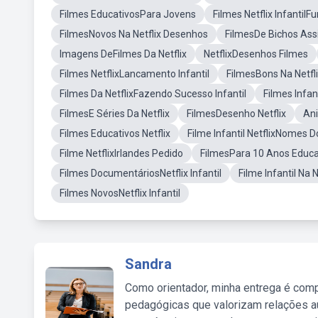
Filmes EducativosPara Jovens
Filmes Netflix Infantil
FilmesNovos Na Netflix Desenhos
FilmesDe Bichos Assi
Imagens DeFilmes Da Netflix
NetflixDesenhos Filmes
Filmes NetflixLancamento Infantil
FilmesBons Na Netfl
Filmes Da NetflixFazendo Sucesso Infantil
Filmes Infan
FilmesE Séries Da Netflix
FilmesDesenho Netflix
Ani
Filmes Educativos Netflix
Filme Infantil NetflixNomes
Filme NetflixIrlandes Pedido
FilmesPara 10 Anos Educa
Filmes DocumentáriosNetflix Infantil
Filme Infantil Na
Filmes NovosNetflix Infantil
Sandra
Como orientador, minha entrega é comp
pedagógicas que valorizam relações au