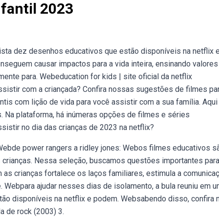
nfantil 2023
ista dez desenhos educativos que estão disponíveis na netflix 
nseguem causar impactos para a vida inteira, ensinando valores
te para. Webeducation for kids | site oficial da netflix
ssistir com a criançada? Confira nossas sugestões de filmes pa
ntis com lição de vida para você assistir com a sua família. Aqu
. Na plataforma, há inúmeras opções de filmes e séries
istir no dia das crianças de 2023 na netflix?
! Webde power rangers a ridley jones: Webos filmes educativos s
s crianças. Nessa seleção, buscamos questões importantes par
 as crianças fortalece os laços familiares, estimula a comunicaç
e. Webpara ajudar nesses dias de isolamento, a bula reuniu em 
ão disponíveis na netflix e podem. Websabendo disso, confira
la de rock (2003) 3.