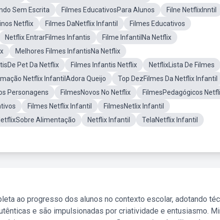
Fundo Sem Escrita
Filmes EducativosPara Alunos
Filne NetflixInntil
nos Netflix
Filmes DaNetflix Infantil
Filmes Educativos
Netflix EntrarFilmes Infantis
Filme InfantilNa Netflix
ix
Melhores Filmes InfantisNa Netflix
tisDe Pet Da Netflix
Filmes Infantis Netflix
NetflixLista De Filmes
mação Netflix InfantilAdora Queijo
Top DezFilmes Da Netflix Infantil
 Dos Personagens
FilmesNovos No Netflix
FilmesPedagógicos Netfl
tivos
Filmes Netflix Infantil
FilmesNetlix Infantil
 NetflixSobre Alimentação
Netflix Infantil
TelaNetflix Infantil
leta ao progresso dos alunos no contexto escolar, adotando té
tênticas e são impulsionadas por criatividade e entusiasmo. M