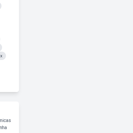
ix
cnicas
inha