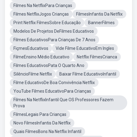
Filmes Na NetflixPara Crianças
Filmes NetflixJogos Crianças
FilmesInfantis Da Netflix
Print Netflix FilmesSobre Educação
BannerFilmes
Modelos De Projetos DeFilmes Educativos
Filmes EducativosPara Crianças De 7 Anos
FiçmesEducativos
Vide Filme EducativoEm Ingles
FilmeEnsino Médio Educativo
Netflix FilmesCrianca
Filmes EducativosPata O Quarto Ano
SilêncioFilme Netflix
Baixar Filme EducativoInfantil
Filme EducativoDe Boa Convivência Netflix
YouTube Filmes EducativoPara Crianças
Filmes Na NetflixInfantil Que OS Professores Fazem
Prova
FilmesLegais Para Crianças
Novo FilmesInfantis Da Netflix
Quais FilmesBons Na Netflix Infantil