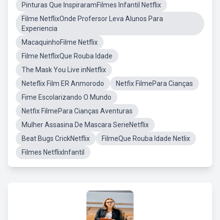
Pinturas Que InspiraramFilmes Infantil Netflix
Filme NetflixOnde Profersor Leva Alunos Para
Experiencia
MacaquinhoFilme Netflix
Filme NetflixQue Rouba Idade
The Mask You Live inNetflix
Neteflix Film ER Anmorodo
Netfix FilmePara Cianças
Fime Escolarizando O Mundo
Netfix FilmePara Cianças Aventuras
Mulher Assasina De Mascara SerieNetflix
Beat Bugs CrickNetflix
FilmeQue Rouba Idade Netlix
Filmes NetflixInfantil